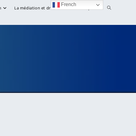
French
Toggle
n
La médiation et droit
Bibliothèque
website
search