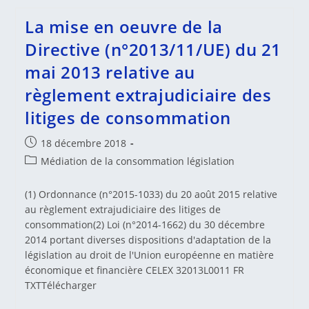
De
Négociation
La mise en oeuvre de la
Et
De
Directive (n°2013/11/UE) du 21
Médiation
Appliquées
mai 2013 relative au
À
La
règlement extrajudiciaire des
Gestion
Des
litiges de consommation
Ressources
Naturelles
Publication
18 décembre 2018
publiée :
Post
Médiation de la consommation législation
category:
(1) Ordonnance (n°2015-1033) du 20 août 2015 relative
au règlement extrajudiciaire des litiges de
consommation(2) Loi (n°2014-1662) du 30 décembre
2014 portant diverses dispositions d'adaptation de la
législation au droit de l'Union européenne en matière
économique et financière CELEX 32013L0011 FR
TXTTélécharger