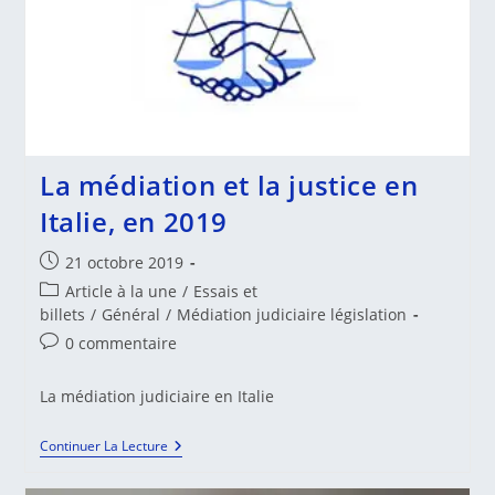
Des
Lois
Constitutionnelles,
De
La
Législation
Et
De
L’administration
Générale
La médiation et la justice en
De
La
Italie, en 2019
République
Sur
Publication
21 octobre 2019
Le
Projet
publiée :
Post
Article à la une
/
Essais et
De
category:
billets
/
Général
/
Médiation judiciaire législation
Loi
De
Commentaires
0 commentaire
Finance
de
Pour
2020
la
La médiation judiciaire en Italie
Tome
publication :
V
–
La
Continuer La Lecture
Justice
Médiation
Et
Et
Accès