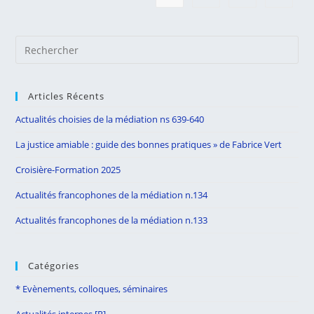
PAR
CHANTAL
MEININGER
BOTHOREL,
Pre
AVOCATE.
Es
to
Articles Récents
clo
the
Actualités choisies de la médiation ns 639-640
sea
La justice amiable : guide des bonnes pratiques » de Fabrice Vert
pan
Croisière-Formation 2025
Actualités francophones de la médiation n.134
Actualités francophones de la médiation n.133
Catégories
* Evènements, colloques, séminaires