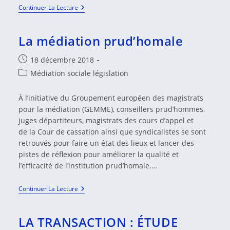
La
Continuer La Lecture
Médiation
En
Cas
La médiation prud’homale
De
Conflit
Du
Publication
18 décembre 2018
Travail,
publiée :
Post
Médiation sociale législation
Un
Outil
category:
Pour
À l’initiative du Groupement européen des magistrats
L’employeur
À
pour la médiation (GEMME), conseillers prud’hommes,
Proposer
juges départiteurs, magistrats des cours d’appel et
Dans
Le
de la Cour de cassation ainsi que syndicalistes se sont
Document
retrouvés pour faire un état des lieux et lancer des
Unique
pistes de réflexion pour améliorer la qualité et
l’efficacité de l’institution prud’homale.…
La
Continuer La Lecture
Médiation
Prud’homale
LA TRANSACTION : ÉTUDE