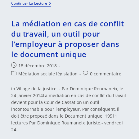
La
Continuer La Lecture
Mise
En
Oeuvre
La médiation en cas de conflit
De
La
du travail, un outil pour
Directive
(n°2013/11/UE)
l’employeur à proposer dans
Du
21
le document unique
Mai
2013
Relative
Publication
18 décembre 2018
Au
publiée :
Règlement
Post
Commentaires
Médiation sociale législation
0 commentaire
Extrajudiciaire
category:
de
Des
la
Litiges
in Village de la justice - Par Dominique Roumaneix, le
De
publication :
24 janvier 2014La médiation en cas de conflit du travail
Consommation
devient pour la Cour de Cassation un outil
incontournable pour l’employeur. Par conséquent, il
doit être proposé dans le Document unique. 19511
lectures Par Dominique Roumaneix, Juriste.- vendredi
24…