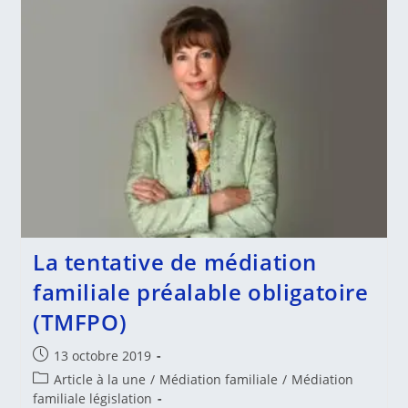
La
Au
Justice
Droit
En
Italie,
En
2019
La tentative de médiation
familiale préalable obligatoire
(TMFPO)
Publication
13 octobre 2019
publiée :
Post
Article à la une
/
Médiation familiale
/
Médiation
category:
familiale législation