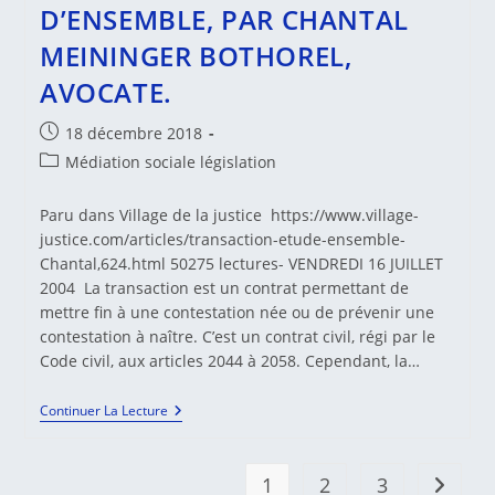
D’ENSEMBLE, PAR CHANTAL
MEININGER BOTHOREL,
AVOCATE.
Publication
18 décembre 2018
publiée :
Post
Médiation sociale législation
category:
Paru dans Village de la justice https://www.village-
justice.com/articles/transaction-etude-ensemble-
Chantal,624.html 50275 lectures- VENDREDI 16 JUILLET
2004 La transaction est un contrat permettant de
mettre fin à une contestation née ou de prévenir une
contestation à naître. C’est un contrat civil, régi par le
Code civil, aux articles 2044 à 2058. Cependant, la…
LA
Continuer La Lecture
TRANSACTION
:
ÉTUDE
D’ENSEMBLE,
1
2
3
Aller à 