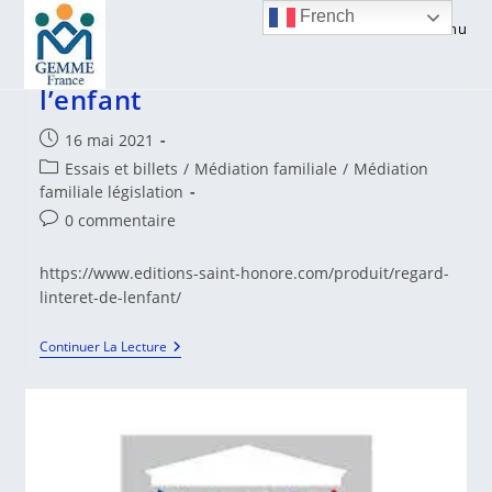
Skip
French
Menu
to
Un autre regard sur l’intérêt de
content
l’enfant
Publication
16 mai 2021
publiée :
Post
Essais et billets
/
Médiation familiale
/
Médiation
category:
familiale législation
Commentaires
0 commentaire
de
la
https://www.editions-saint-honore.com/produit/regard-
publication :
linteret-de-lenfant/
Un
Continuer La Lecture
Autre
Regard
Sur
L’intérêt
De
L’enfant