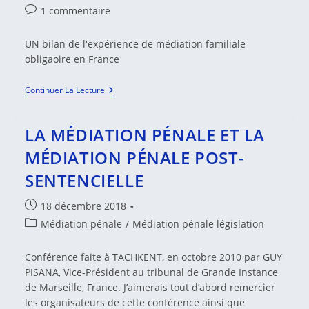
Commentaires
1 commentaire
de
la
UN bilan de l'expérience de médiation familiale
publication :
obligaoire en France
La
Continuer La Lecture
Tentative
De
Médiation
LA MÉDIATION PÉNALE ET LA
Familiale
Préalable
MÉDIATION PÉNALE POST-
Obligatoire
(TMFPO)
SENTENCIELLE
Publication
18 décembre 2018
publiée :
Post
Médiation pénale
/
Médiation pénale législation
category:
Conférence faite à TACHKENT, en octobre 2010 par GUY
PISANA, Vice-Président au tribunal de Grande Instance
de Marseille, France. J’aimerais tout d’abord remercier
les organisateurs de cette conférence ainsi que