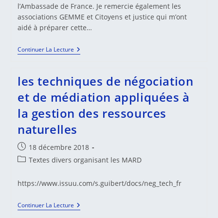
l’Ambassade de France. Je remercie également les
associations GEMME et Citoyens et justice qui m’ont
aidé à préparer cette…
LA
Continuer La Lecture
MÉDIATION
PÉNALE
ET
les techniques de négociation
LA
MÉDIATION
et de médiation appliquées à
PÉNALE
POST-
la gestion des ressources
SENTENCIELLE
naturelles
Publication
18 décembre 2018
publiée :
Post
Textes divers organisant les MARD
category:
https://www.issuu.com/s.guibert/docs/neg_tech_fr
Les
Continuer La Lecture
Techniques