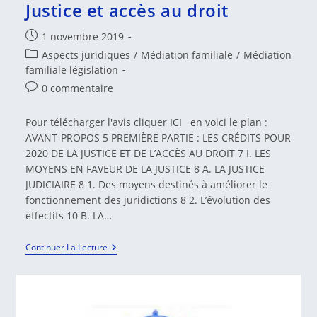
Justice et accès au droit
Publication
1 novembre 2019
publiée :
Post
Aspects juridiques
/
Médiation familiale
/
Médiation
category:
familiale législation
Commentaires
0 commentaire
de
la
Pour télécharger l'avis cliquer ICI en voici le plan :
publication :
AVANT-PROPOS 5 PREMIÈRE PARTIE : LES CRÉDITS POUR
2020 DE LA JUSTICE ET DE L’ACCÈS AU DROIT 7 I. LES
MOYENS EN FAVEUR DE LA JUSTICE 8 A. LA JUSTICE
JUDICIAIRE 8 1. Des moyens destinés à améliorer le
fonctionnement des juridictions 8 2. L’évolution des
effectifs 10 B. LA…
Avis
Continuer La Lecture
Fait
Au
Nom
De
La
Commission