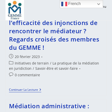
Skip
French
Menu
to
Comment augmenter
content
l’efficacité des injonctions de
rencontrer le médiateur ?
Regards croisés des membres
du GEMME !
Publication
20 février 2023
publiée :
Post
Initiatives de terrain
/
La pratique de la médiation
category:
en juridiction
/
Savoir-être et savoir-faire
Commentaires
0 commentaire
de
la
Comment
Continuer La Lecture
publication :
Augmenter
L’efficacité
Des
Médiation administrative :
Injonctions
De