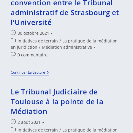
convention entre le Tribunal
Rencontrer
Le
administratif de Strasbourg et
Médiateur
?
l’Université
Regards
Croisés
Des
Publication
30 octobre 2021
Membres
publiée :
Du
Post
Initiatives de terrain
/
La pratique de la médiation
GEMME
category:
en juridiction
/
Médiation administrative
!
Commentaires
0 commentaire
de
la
Médiation
Continuer La Lecture
publication :
Administrative
:
Convention
Le Tribunal Judiciaire de
Entre
Le
Toulouse à la pointe de la
Tribunal
Administratif
Médiation
De
Strasbourg
Et
Publication
2 août 2021
L’Université
publiée :
Post
Initiatives de terrain
/
La pratique de la médiation