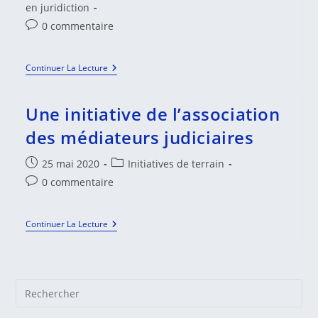
category:
en juridiction
Commentaires
0 commentaire
de
la
Le
Continuer La Lecture
publication :
Tribunal
Judiciaire
De
Une initiative de l’association
Toulouse
À
des médiateurs judiciaires
La
Pointe
De
Publication
Post
25 mai 2020
Initiatives de terrain
La
publiée :
category:
Commentaires
Médiation
0 commentaire
de
la
Une
Continuer La Lecture
publication :
Initiative
De
L’association
Des
Médiateurs
Pre
Judiciaires
Es