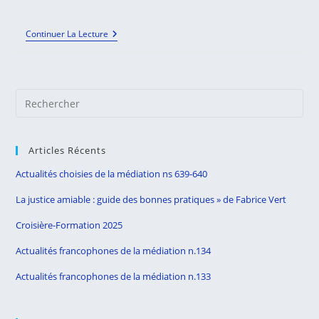
publiée :
category:
de
la
La
Continuer La Lecture
publication :
« Médiation
Pour
Tous »
Traduit
En
Pre
Hongrois
Es
to
Articles Récents
clo
the
Actualités choisies de la médiation ns 639-640
sea
La justice amiable : guide des bonnes pratiques » de Fabrice Vert
pan
Croisière-Formation 2025
Actualités francophones de la médiation n.134
Actualités francophones de la médiation n.133