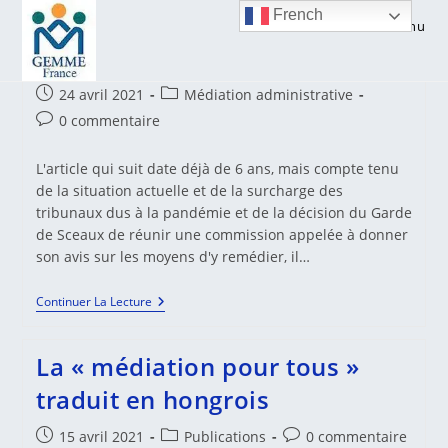
Skip
French
Menu
to
La médiation en Allemagne
content
Publication
Post
24 avril 2021
Médiation administrative
publiée :
category:
Commentaires
0 commentaire
de
la
L'article qui suit date déjà de 6 ans, mais compte tenu
publication :
de la situation actuelle et de la surcharge des
tribunaux dus à la pandémie et de la décision du Garde
de Sceaux de réunir une commission appelée à donner
son avis sur les moyens d'y remédier, il…
La
Continuer La Lecture
Médiation
En
Allemagne
La « médiation pour tous »
traduit en hongrois
Publication
Post
Commentaires
15 avril 2021
Publications
0 commentaire