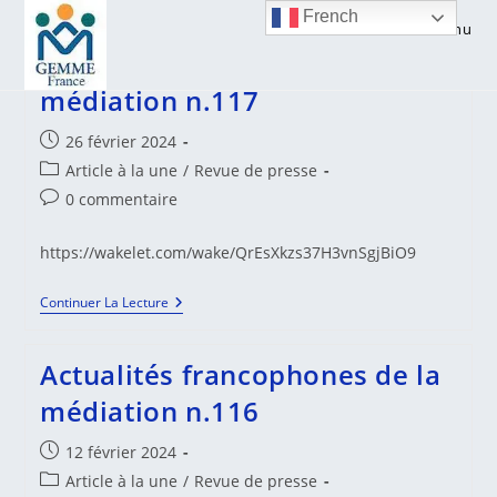
Skip
French
Menu
to
Actualités francophones de la
content
médiation n.117
Publication
26 février 2024
publiée :
Post
Article à la une
/
Revue de presse
category:
Commentaires
0 commentaire
de
la
https://wakelet.com/wake/QrEsXkzs37H3vnSgjBiO9
publication :
Actualités
Continuer La Lecture
Francophones
De
La
Actualités francophones de la
Médiation
N.117
médiation n.116
Publication
12 février 2024
publiée :
Post
Article à la une
/
Revue de presse