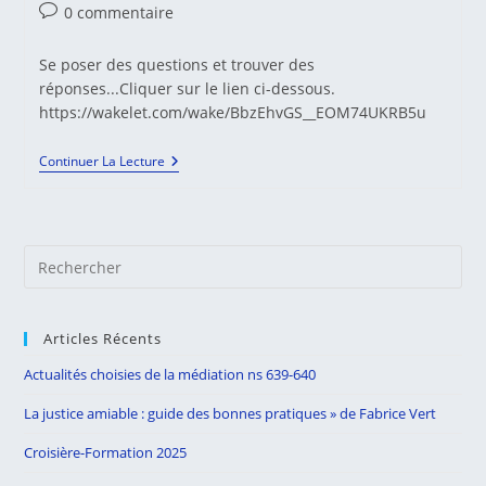
category:
Commentaires
0 commentaire
de
la
Se poser des questions et trouver des
publication :
réponses...Cliquer sur le lien ci-dessous.
https://wakelet.com/wake/BbzEhvGS__EOM74UKRB5u
Actualités
Continuer La Lecture
Francophones
De
La
Médiation
N.116
Pre
Es
to
Articles Récents
clo
the
Actualités choisies de la médiation ns 639-640
sea
La justice amiable : guide des bonnes pratiques » de Fabrice Vert
pan
Croisière-Formation 2025