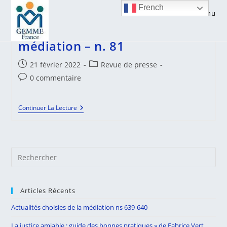
Skip
French
Menu
to
Actualités francophones de la
content
médiation – n. 81
Publication
Post
21 février 2022
Revue de presse
publiée :
category:
Commentaires
0 commentaire
de
la
Actualités
Continuer La Lecture
publication :
Francophones
De
La
Médiation
–
Pre
N.
81
Es
to
Articles Récents
clo
the
Actualités choisies de la médiation ns 639-640
sea
La justice amiable : guide des bonnes pratiques » de Fabrice Vert