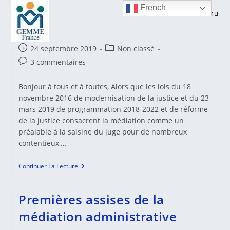
Skip
French
Menu
to
Le Livre Blanc de la Médiation
content
Publication
Post
24 septembre 2019
Non classé
publiée :
category:
Commentaires
3 commentaires
de
la
Bonjour à tous et à toutes, Alors que les lois du 18
publication :
novembre 2016 de modernisation de la justice et du 23
mars 2019 de programmation 2018-2022 et de réforme
de la justice consacrent la médiation comme un
préalable à la saisine du juge pour de nombreux
contentieux,…
Le
Continuer La Lecture
Livre
Blanc
De
Premières assises de la
La
Médiation
médiation administrative