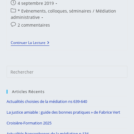
Publication
4 septembre 2019
publiée :
Post
* Evènements, colloques, séminaires
/
Médiation
category:
administrative
Commentaires
2 commentaires
de
la
Premières
Continuer La Lecture
publication :
Assises
De
La
Médiation
Administrative
Pre
Es
to
Articles Récents
clo
the
Actualités choisies de la médiation ns 639-640
sea
La justice amiable : guide des bonnes pratiques » de Fabrice Vert
pan
Croisière-Formation 2025
Actualités francophones de la médiation n.134