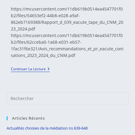
de
la
https://mcusercontent.com/11db619b0514ea4547701f0
publication :
b2/files/54653ef2-44b8-e028-a9af-
862eb7169388/Rapport_d_039_eacute_tape_du_CNM_20
23_2024.pdf
https://mcusercontent.com/11db619b0514ea4547701f0
b2/files/62cceba0-1a68-e031-eb57-
1fac31f6e321/Avis_recommandations_et_pr_eacute_coni
sations_2023_2024_du_CNM.pdf
A
Continuer La Lecture
Découvrir
!
Le
Rapport
D’étape
Pre
Du
CNM
Es
(2023-
to
2024)
Articles Récents
clo
the
Actualités choisies de la médiation ns 639-640
sea