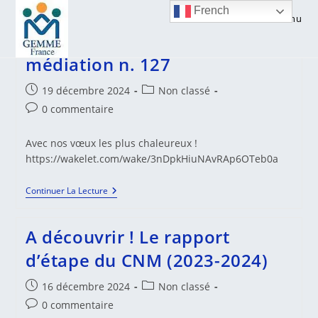
Skip
French
Menu
to
Actualités francophones de la
content
médiation n. 127
Publication
Post
19 décembre 2024
Non classé
publiée :
category:
Commentaires
0 commentaire
de
la
Avec nos vœux les plus chaleureux !
publication :
https://wakelet.com/wake/3nDpkHiuNAvRAp6OTeb0a
Actualités
Continuer La Lecture
Francophones
De
La
A découvrir ! Le rapport
Médiation
N.
d’étape du CNM (2023-2024)
127
Publication
Post
16 décembre 2024
Non classé
publiée :
category:
Commentaires
0 commentaire