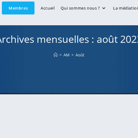
Membres
Accueil
Qui sommes nous ?
La médiatio
Archives mensuelles : août 202
>
AM
>
Août