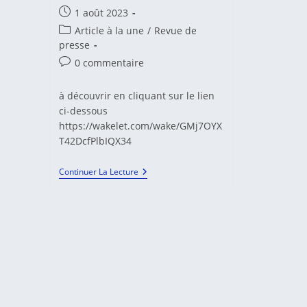
Publication
1 août 2023
publiée :
Post
Article à la une
/
Revue de
category:
presse
Commentaires
0 commentaire
de
la
à découvrir en cliquant sur le lien
publication :
ci-dessous
https://wakelet.com/wake/GMj7OYX
T42DcfPlbIQX34
Actualités
Continuer La Lecture
Francophones
De
La
Médiation
N.
107