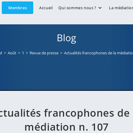
Membres
Accueil
Qui sommes nous ?
La médiatio
Blog
M
>
Août
>
1
>
Revue de presse
>
Actualités francophones de la médiatio
ctualités francophones de 
médiation n. 107