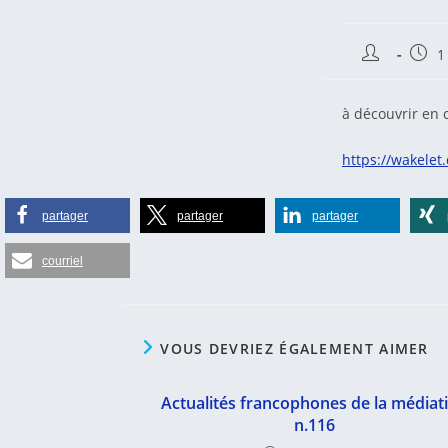
Auteur/autr
Publi
1
de
publi
la
publication 
à découvrir en c
https://wakele
partager
partager
partager
courriel
VOUS DEVRIEZ ÉGALEMENT AIMER
Actualités francophones de la médiat
n.116