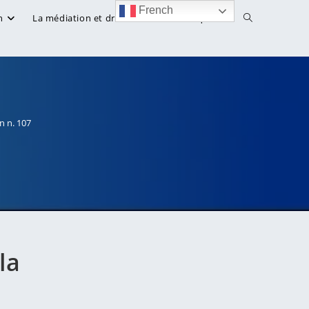
French
Toggle
n
La médiation et droit
Bibliothèque
website
search
n n. 107
la