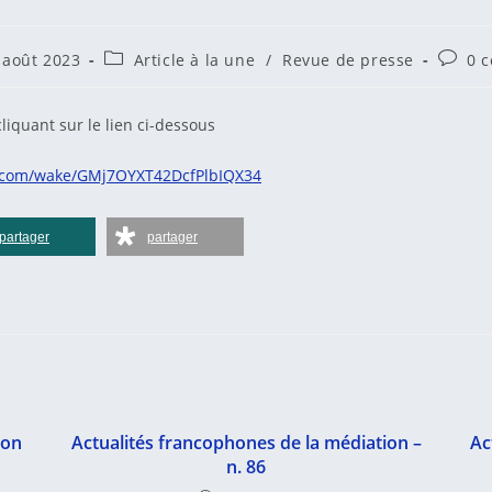
ice
cation
Post
Comme
 août 2023
Article à la une
/
Revue de presse
0 
ée :
category:
de
la
:
publica
liquant sur le lien ci-dessous
t.com/wake/GMj7OYXT42DcfPlbIQX34
partager
partager
ion
Actualités francophones de la médiation –
Ac
n. 86