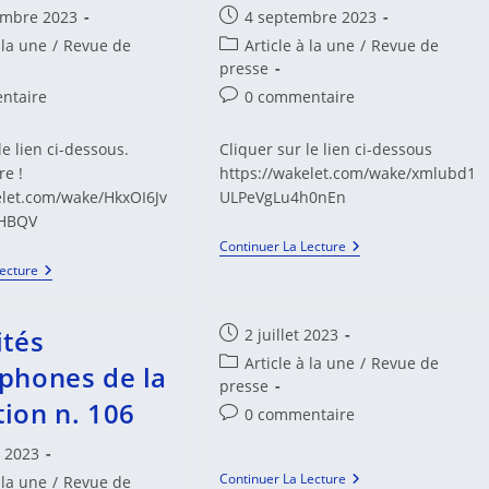
Publication
embre 2023
4 septembre 2023
publiée :
Post
 la une
/
Revue de
Article à la une
/
Revue de
category:
presse
es
Commentaires
ntaire
0 commentaire
de
la
le lien ci-dessous.
Cliquer sur le lien ci-dessous
:
publication :
re !
https://wakelet.com/wake/xmlubd1
elet.com/wake/HkxOI6Jv
ULPeVgLu4h0nEn
HBQV
Actualités
Continuer La Lecture
Francophones
Actualités
Lecture
De
Francophones
La
De
Médiation
La
N.
ités
Publication
2 juillet 2023
Médiation
108
publiée :
N.
Post
Article à la une
/
Revue de
phones de la
109
category:
presse
ion n. 106
Commentaires
0 commentaire
de
t 2023
la
Continuer La Lecture
 la une
/
Revue de
publication :