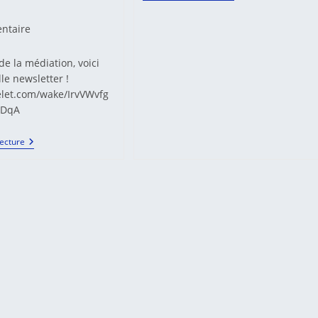
es
ntaire
e la médiation, voici
:
le newsletter !
elet.com/wake/IrvVWvfg
sDqA
Actualités
Lecture
Francophones
De
La
Médiation
N.
106