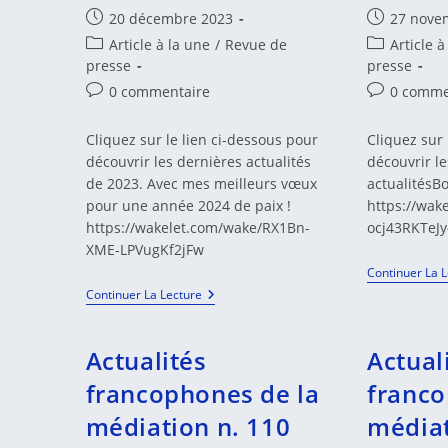
Publication
Publication
20 décembre 2023
27 nove
publiée :
publiée :
Post
Post
Article à la une
/
Revue de
Article à
category:
category:
presse
presse
Commentaires
Commentair
0 commentaire
0 comme
de
de
la
la
Cliquez sur le lien ci-dessous pour
Cliquez sur 
publication :
publication 
découvrir les dernières actualités
découvrir l
de 2023. Avec mes meilleurs vœux
actualitésB
pour une année 2024 de paix !
https://wak
https://wakelet.com/wake/RX1Bn-
ocj43RKTeJy
XME-LPVugKf2jFw
Continuer La 
Actualités
Continuer La Lecture
Francophones
De
La
Actualités
Actual
Médiation
N.113
francophones de la
franco
médiation n. 110
médiat