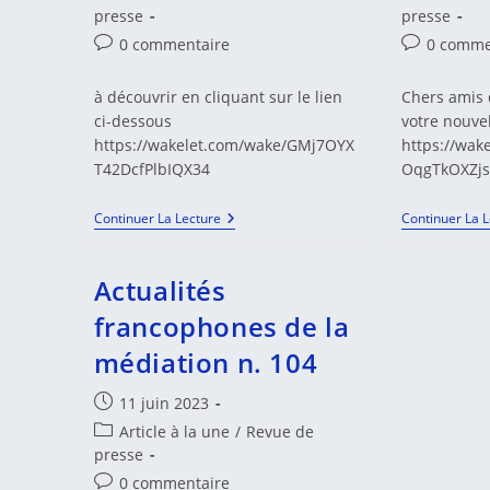
category:
category:
presse
presse
Commentaires
Commentair
0 commentaire
0 comme
de
de
la
la
à découvrir en cliquant sur le lien
Chers amis d
publication :
publication 
ci-dessous
votre nouvel
https://wakelet.com/wake/GMj7OYX
https://wak
T42DcfPlbIQX34
OqgTkOXZj
Actualités
Continuer La Lecture
Continuer La 
Francophones
De
La
Actualités
Médiation
N.
francophones de la
107
médiation n. 104
Publication
11 juin 2023
publiée :
Post
Article à la une
/
Revue de
category:
presse
Commentaires
0 commentaire