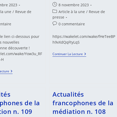
Publication
mbre 2023
8 novembre 2023
publiée :
Post
 la une
/
Revue de
Article à la une
/
Revue de
category:
presse
es
Commentaires
ntaire
0 commentaire
de
la
le lien ci-dessous pour
https://wakelet.com/wake/fHeTeeBP
:
publication :
es nouvelles
h9vXdQqFtyLqS
onne découverte !
elet.com/wake/Yow3u_RF
Actualités
Continuer La Lecture
Francophones
-H
De
La
Médiation
Actualités
Lecture
N.111
Francophones
De
La
Médiation
N.112
ités
Actualités
phones de la
francophones de la
ion n. 109
médiation n. 108