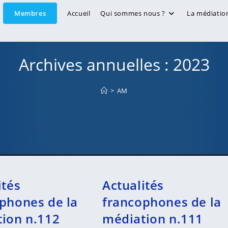
Membres
Accueil
Qui sommes nous ?
La médiatio
Archives annuelles : 2023
>
AM
ités
Actualités
phones de la
francophones de la
ion n.112
médiation n.111