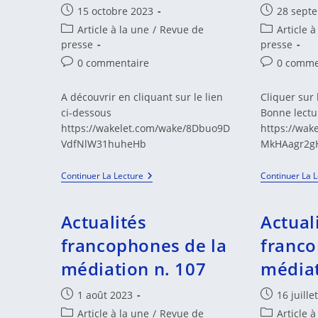
Publication
Publication
15 octobre 2023
28 sept
publiée :
publiée :
Post
Post
Article à la une
/
Revue de
Article à
category:
category:
presse
presse
Commentaires
Commentair
0 commentaire
0 comme
de
de
la
la
A découvrir en cliquant sur le lien
Cliquer sur 
publication :
publication 
ci-dessous
Bonne lectu
https://wakelet.com/wake/8Dbuo9D
https://wak
VdfNlW31huheHb
MkHAagr2g
Actualités
Continuer La Lecture
Continuer La 
Francophones
De
La
Actualités
Actual
Médiation
N.
francophones de la
franco
110
médiation n. 107
médiat
Publication
Publication
1 août 2023
16 juille
publiée :
publiée :
Post
Post
Article à la une
/
Revue de
Article à