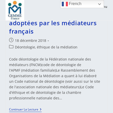
Skip
French
Menu
to
Les règles de déontologie
content
adoptées par les médiateurs
français
Publication
18 décembre 2018
publiée :
Post
Déontologie, éthique de la médiation
category:
Code déontologie de la Fédération nationale des
médiateurs (FNCM)code de déontologie de
l'APMF (médiation familiale)Le Rassemblement des
Organisations de la Médiation a quant à lui élaboré
un Code national de déontologie (voir aussi sur le site
de l'association nationale des médiateurs)Le Code
d'éthique et de déontologie de la chambre
professionnelle nationale des…
Les
Continuer La Lecture