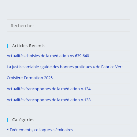
Règles
De
Déontologie
Adoptées
Par
Pre
Les
Médiateurs
Es
Français
to
Articles Récents
clo
the
Actualités choisies de la médiation ns 639-640
sea
La justice amiable : guide des bonnes pratiques » de Fabrice Vert
pan
Croisière-Formation 2025
Actualités francophones de la médiation n.134
Actualités francophones de la médiation n.133
Catégories
* Evènements, colloques, séminaires