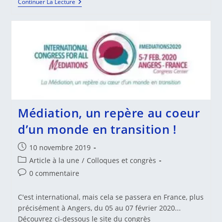
«
Continuer La Lecture
La
Médiation,
Un
Repère
Au
Cœur
D’un
Monde
En
Transition
»
Médiation, un repère au coeur
d’un monde en transition !
Publication
10 novembre 2019
publiée :
Post
Article à la une
/
Colloques et congrès
category:
Commentaires
0 commentaire
de
la
C'est international, mais cela se passera en France, plus
publication :
précisément à Angers, du 05 au 07 février 2020...
Découvrez ci-dessous le site du congrès