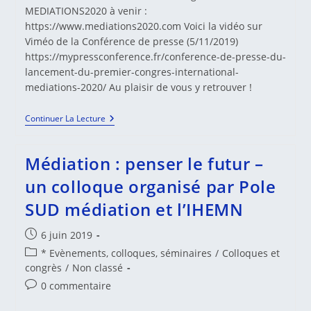
MEDIATIONS2020 à venir :
https://www.mediations2020.com Voici la vidéo sur
Viméo de la Conférence de presse (5/11/2019)
https://mypressconference.fr/conference-de-presse-du-
lancement-du-premier-congres-international-
mediations-2020/ Au plaisir de vous y retrouver !
Médiation,
Continuer La Lecture
Un
Repère
Au
Médiation : penser le futur –
Coeur
D’un
un colloque organisé par Pole
Monde
En
SUD médiation et l’IHEMN
Transition
!
Publication
6 juin 2019
publiée :
Post
* Evènements, colloques, séminaires
/
Colloques et
category:
congrès
/
Non classé
Commentaires
0 commentaire
de