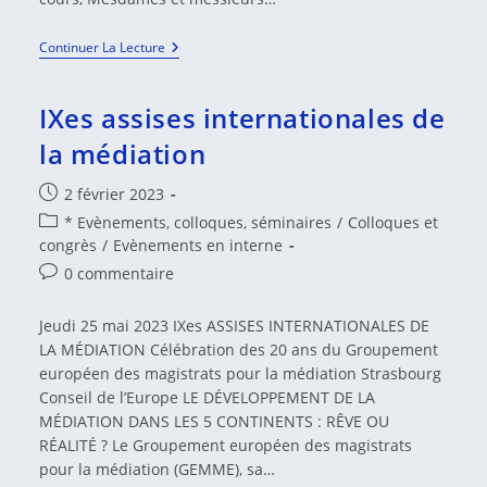
IXes
Continuer La Lecture
Assises
Internationales
De
IXes assises internationales de
La
Médiation
la médiation
–
Discours
Du
Publication
2 février 2023
Garde
publiée :
Post
Des
* Evènements, colloques, séminaires
/
Colloques et
Scaux,
category:
congrès
/
Evènements en interne
Ministre
Commentaires
0 commentaire
De
La
de
Justice
la
Jeudi 25 mai 2023 IXes ASSISES INTERNATIONALES DE
publication :
LA MÉDIATION Célébration des 20 ans du Groupement
européen des magistrats pour la médiation Strasbourg
Conseil de l’Europe LE DÉVELOPPEMENT DE LA
MÉDIATION DANS LES 5 CONTINENTS : RÊVE OU
RÉALITÉ ? Le Groupement européen des magistrats
pour la médiation (GEMME), sa…