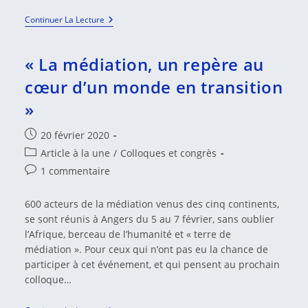
IXes
Continuer La Lecture
Assises
Internationales
De
« La médiation, un repère au
La
Médiation
cœur d’un monde en transition
»
Publication
20 février 2020
publiée :
Post
Article à la une
/
Colloques et congrès
category:
Commentaires
1 commentaire
de
la
600 acteurs de la médiation venus des cinq continents,
publication :
se sont réunis à Angers du 5 au 7 février, sans oublier
l’Afrique, berceau de l’humanité et « terre de
médiation ». Pour ceux qui n’ont pas eu la chance de
participer à cet événement, et qui pensent au prochain
colloque…