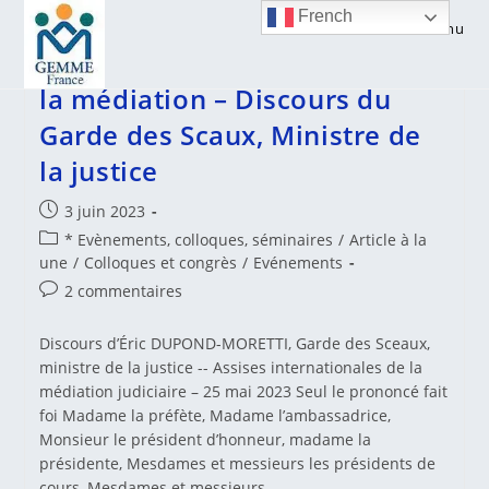
Skip
French
Menu
to
IXes assises internationales de
content
la médiation – Discours du
Garde des Scaux, Ministre de
la justice
Publication
3 juin 2023
publiée :
Post
* Evènements, colloques, séminaires
/
Article à la
category:
une
/
Colloques et congrès
/
Evénements
Commentaires
2 commentaires
de
la
Discours d’Éric DUPOND-MORETTI, Garde des Sceaux,
publication :
ministre de la justice -- Assises internationales de la
médiation judiciaire – 25 mai 2023 Seul le prononcé fait
foi Madame la préfète, Madame l’ambassadrice,
Monsieur le président d’honneur, madame la
présidente, Mesdames et messieurs les présidents de
cours, Mesdames et messieurs…