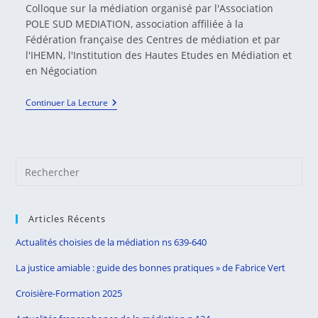
la
Colloque sur la médiation organisé par l'Association
publication :
POLE SUD MEDIATION, association affiliée à la
Fédération française des Centres de médiation et par
l'IHEMN, l'Institution des Hautes Etudes en Médiation et
en Négociation
Médiation
Continuer La Lecture
:
Penser
Le
Futur
–
Pre
Un
Colloque
Es
Organisé
to
Par
Pole
Articles Récents
clo
SUD
the
Médiation
Actualités choisies de la médiation ns 639-640
Et
sea
L’IHEMN
La justice amiable : guide des bonnes pratiques » de Fabrice Vert
pan
Croisière-Formation 2025