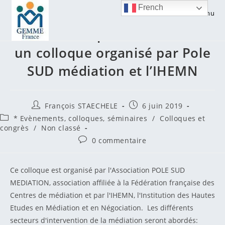
Skip
French
Menu
to
Médiation : penser le futur –
content
un colloque organisé par Pole
SUD médiation et l’IHEMN
Auteur/autrice
Publication
François STAECHELE
6 juin 2019
de
publiée :
Post
* Evènements, colloques, séminaires
/
Colloques et
la
category:
congrès
/
Non classé
publication :
Commentaires
0 commentaire
de
la
publication :
Ce colloque est organisé par l'Association POLE SUD
MEDIATION, association affiliée à la Fédération française des
Centres de médiation et par l'IHEMN, l'Institution des Hautes
Etudes en Médiation et en Négociation. Les différents
secteurs d'intervention de la médiation seront abordés: