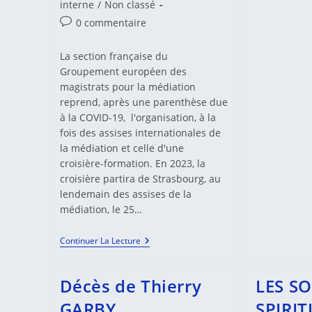
interne
/
Non classé
Commentaires
0 commentaire
de
la
La section française du
publication :
Groupement européen des
magistrats pour la médiation
reprend, après une parenthèse due
à la COVID-19, l'organisation, à la
fois des assises internationales de
la médiation et celle d'une
croisière-formation. En 2023, la
croisière partira de Strasbourg, au
lendemain des assises de la
médiation, le 25…
Assises
Continuer La Lecture
Intenationales
De
La
Décès de Thierry
LES S
Médiation
De
GARBY
SPIRIT
Strasbourg