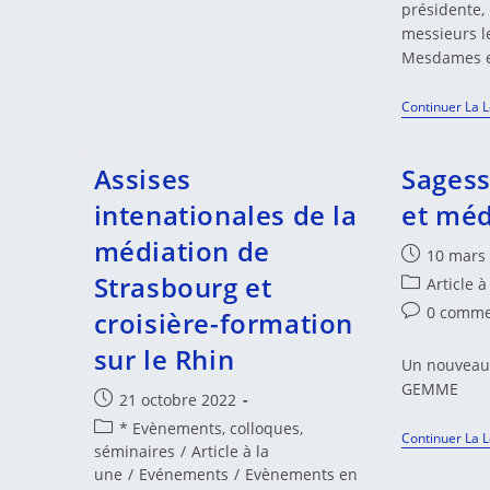
présidente
messieurs l
Mesdames e
Continuer La 
Assises
Sages
intenationales de la
et méd
médiation de
Publication
10 mars
publiée :
Strasbourg et
Post
Article à
category:
Commentair
0 comme
croisière-formation
de
sur le Rhin
la
Un nouveau 
publication 
GEMME
Publication
21 octobre 2022
publiée :
Post
* Evènements, colloques,
Continuer La 
category:
séminaires
/
Article à la
une
/
Evénements
/
Evènements en