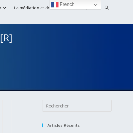
French
Toggle
n
La médiation et droit
Bibliothèque
website
[R]
search
Press
Escape
to
Articles Récents
close
the