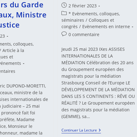
rs du Garde
Publication
2 février 2023
publiée :
aux, Ministre
Post
* Evènements, colloques,
category:
séminaires
/
Colloques et
ustice
congrès
/
Evènements en interne
Commentaires
0 commentaire
023
de
ents, colloques,
la
Jeudi 25 mai 2023 IXes ASSISES
/
Article à la
publication :
INTERNATIONALES DE LA
ques et
MÉDIATION Célébration des 20 ans
vénements
du Groupement européen des
es
ntaires
magistrats pour la médiation
Strasbourg Conseil de l’Europe LE
’Éric DUPOND-MORETTI,
DÉVELOPPEMENT DE LA MÉDIATION
:
ceaux, ministre de la
DANS LES 5 CONTINENTS : RÊVE OU
ssises internationales de
RÉALITÉ ? Le Groupement européen
 judiciaire – 25 mai
des magistrats pour la médiation
 prononcé fait foi
(GEMME), sa…
préfète, Madame
ice, Monsieur le
IXes
Continuer La Lecture
’honneur, madame la
Assises