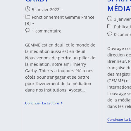
Et
MÉDIA
Croisière-
Publication
5 janvier 2022
Formation
publiée :
Sur
Post
Fonctionnement Gemme France
Publication
3 janvie
Le
category:
[R]
publiée :
Rhin
Post
Publicat
Commentaires
1 commentaire
category:
Commentair
0 comme
de
de
la
GEMME est en deuil et le monde de
la
Ouvrage coll
publication :
la médiation aussi est en deuil.
publication 
direction d
Nous venons de perdre un pilier de
Brenneur, P
la médiation, notre ami Thierry
française 
Garby. Thierry a toujours été à nos
des magistr
côtés pour s’engager et se battre
(GEMME) et 
pour l’avènement de la médiation
internationa
dans nos institutions. Avocat…
L'ouvrage s
de la média
Décès
Continuer La Lecture
dans les re
De
Thierry
GARBY
Continuer La 