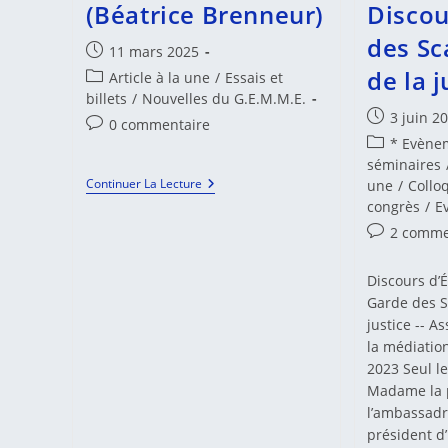
(Béatrice Brenneur)
Discou
des Sc
Publication
11 mars 2025
publiée :
de la j
Post
Article à la une
/
Essais et
category:
billets
/
Nouvelles du G.E.M.M.E.
Publication
3 juin 2
Commentaires
0 commentaire
publiée :
Post
* Evènem
de
category:
séminaires
la
Du
Continuer La Lecture
une
/
Collo
publication :
Juge
congrès
/
E
Décideur
Au
Commentair
2 comme
Juge
de
Conciliateur
la
Au
Discours d
publication 
Juge
Garde des S
Médiateur
justice -- A
(Béatrice
Brenneur)
la médiation
2023 Seul le
Madame la 
l’ambassadr
président d