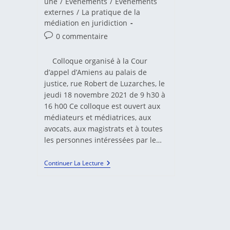
une
/
Evénements
/
Evénements
externes
/
La pratique de la
médiation en juridiction
Commentaires
0 commentaire
de
la
Colloque organisé à la Cour
publication :
d’appel d’Amiens au palais de
justice, rue Robert de Luzarches, le
jeudi 18 novembre 2021 de 9 h30 à
16 h00 Ce colloque est ouvert aux
médiateurs et médiatrices, aux
avocats, aux magistrats et à toutes
les personnes intéressées par le…
Colloque
Continuer La Lecture
À
La
Cour
D’appel
D’Amiens,
Sur
Le
Thème