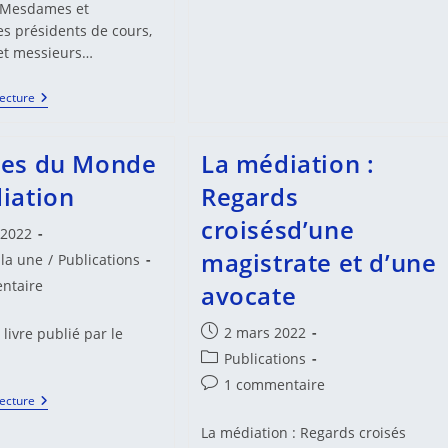
, Mesdames et
Internationales
De
es présidents de cours,
La
t messieurs…
Médiation
IXes
Lecture
Assises
Internationales
De
ses du Monde
La médiation :
La
Médiation
iation
Regards
–
Discours
croisésd’une
Du
 2022
Garde
magistrate et d’une
Des
 la une
/
Publications
Scaux,
es
ntaire
avocate
Ministre
De
La
Publication
2 mars 2022
livre publié par le
Justice
:
publiée :
Post
Publications
category:
Commentaires
1 commentaire
Sagesses
Lecture
de
Du
la
Monde
La médiation : Regards croisés
publication :