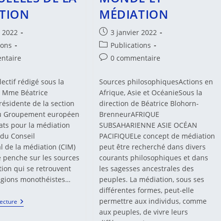
TION
MÉDIATION
Publication
r 2022
3 janvier 2022
publiée :
Post
ions
Publications
category:
es
Commentaires
ntaire
0 commentaire
de
la
ectif rédigé sous la
Sources philosophiquesActions en
:
publication :
e Mme Béatrice
Afrique, Asie et OcéanieSous la
résidente de la section
direction de Béatrice Blohorn-
du Groupement européen
BrenneurAFRIQUE
ats pour la médiation
SUBSAHARIENNE ASIE OCÉAN
du Conseil
PACIFIQUELe concept de médiation
l de la médiation (CIM)
peut être recherché dans divers
e penche sur les sources
courants philosophiques et dans
tion qui se retrouvent
les sagesses ancestrales des
ligions monothéistes…
peuples. La médiation, sous ses
différentes formes, peut-elle
permettre aux individus, comme
LES
Lecture
SOURCES
aux peuples, de vivre leurs
SPIRITUELLES