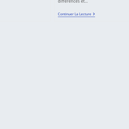
différences et…
DE
LA
MÉDIATION
SAGESSES
Continuer La Lecture
DU
MONDE
ET
MÉDIATION