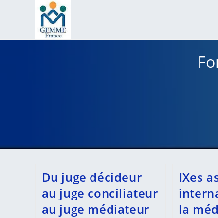
Skip
to
content
Fo
Du juge décideur
IXes a
au juge conciliateur
intern
au juge médiateur
la méd