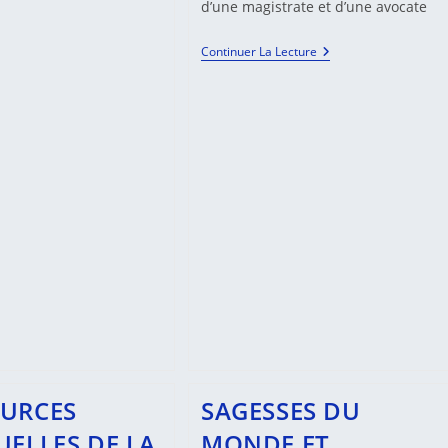
Et
d’une magistrate et d’une avocate
Médiation
La
Continuer La Lecture
Médiation
:
Regards
Croisésd’une
Magistrate
Et
D’une
Avocate
OURCES
SAGESSES DU
UELLES DE LA
MONDE ET