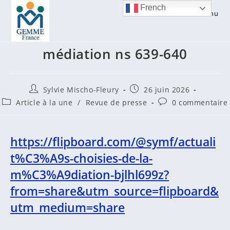
Skip
French
Menu
to
Actualités choisies de la
content
médiation ns 639-640
Auteur/autrice
Publication
Sylvie Mischo-Fleury
26 juin 2026
de
publiée :
Post
Commentaires
Article à la une
/
Revue de presse
0 commentaire
la
category:
de
publication :
la
publication :
https://flipboard.com/@symf/actuali
t%C3%A9s-choisies-de-la-
m%C3%A9diation-bjlhl699z?
from=share&utm_source=flipboard&
utm_medium=share