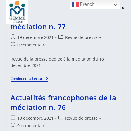
Skip
French
Menu
to
Actualités francophones de la
content
médiation n. 77
Publication
Post
19 décembre 2021
Revue de presse
publiée :
category:
Commentaires
0 commentaire
de
la
Revue de la presse dédiée à la médiation du 18
publication :
décembre 2021
Actualités
Continuer La Lecture
Francophones
De
La
Actualités francophones de la
Médiation
N.
médiation n. 76
77
Publication
Post
10 décembre 2021
Revue de presse
publiée :
category:
Commentaires
0 commentaire