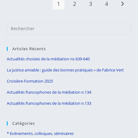
Médiation
1
2
3
4
Aller à 
–
N.
71
Pre
Es
to
Articles Récents
clo
the
Actualités choisies de la médiation ns 639-640
sea
La justice amiable : guide des bonnes pratiques » de Fabrice Vert
pan
Croisière-Formation 2025
Actualités francophones de la médiation n.134
Actualités francophones de la médiation n.133
Catégories
* Evènements, colloques, séminaires