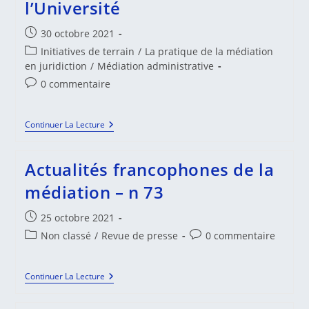
l’Université
Publication
30 octobre 2021
publiée :
Post
Initiatives de terrain
/
La pratique de la médiation
category:
en juridiction
/
Médiation administrative
Commentaires
0 commentaire
de
la
Médiation
Continuer La Lecture
publication :
Administrative
:
Convention
Actualités francophones de la
Entre
Le
médiation – n 73
Tribunal
Administratif
De
Publication
25 octobre 2021
Strasbourg
publiée :
Post
Et
Commentaires
Non classé
/
Revue de presse
0 commentaire
L’Université
category:
de
la
Actualités
Continuer La Lecture
publication :
Francophones
De