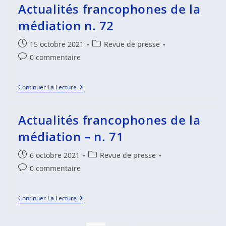
La
Actualités francophones de la
Médiation
–
médiation n. 72
N
73
Publication
Post
15 octobre 2021
Revue de presse
publiée :
category:
Commentaires
0 commentaire
de
la
Actualités
Continuer La Lecture
publication :
Francophones
De
La
Actualités francophones de la
Médiation
N.
médiation – n. 71
72
Publication
Post
6 octobre 2021
Revue de presse
publiée :
category:
Commentaires
0 commentaire
de
la
Actualités
Continuer La Lecture
publication :
Francophones
De
La