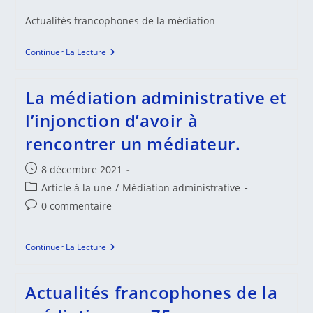
de
la
Actualités francophones de la médiation
publication :
Actualités
Continuer La Lecture
Francophones
De
La
La médiation administrative et
Médiation
N.
l’injonction d’avoir à
76
rencontrer un médiateur.
Publication
8 décembre 2021
publiée :
Post
Article à la une
/
Médiation administrative
category:
Commentaires
0 commentaire
de
la
La
Continuer La Lecture
publication :
Médiation
Administrative
Et
Actualités francophones de la
L’injonction
D’avoir