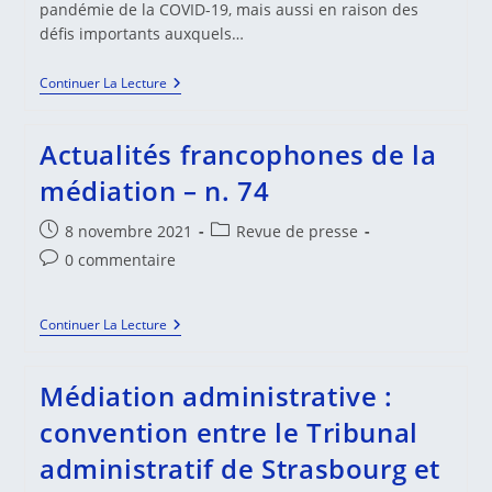
pandémie de la COVID-19, mais aussi en raison des
défis importants auxquels…
Forum
Continuer La Lecture
Mondial
De
La
Actualités francophones de la
Médiation
médiation – n. 74
Publication
Post
8 novembre 2021
Revue de presse
publiée :
category:
Commentaires
0 commentaire
de
la
Actualités
Continuer La Lecture
publication :
Francophones
De
La
Médiation administrative :
Médiation
–
convention entre le Tribunal
N.
74
administratif de Strasbourg et