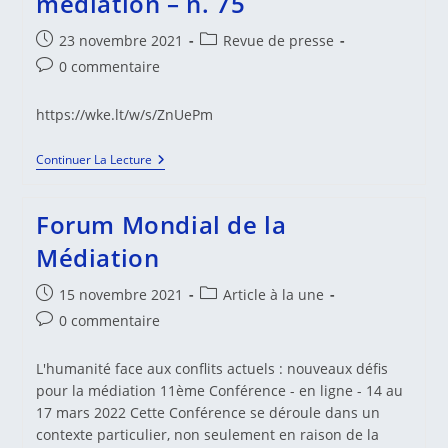
médiation – n. 75
À
Rencontrer
Un
Publication
Post
23 novembre 2021
Revue de presse
Médiateur.
publiée :
category:
Commentaires
0 commentaire
de
la
https://wke.lt/w/s/ZnUePm
publication :
Actualités
Continuer La Lecture
Francophones
De
La
Forum Mondial de la
Médiation
–
Médiation
N.
75
Publication
Post
15 novembre 2021
Article à la une
publiée :
category:
Commentaires
0 commentaire
de
la
L'humanité face aux conflits actuels : nouveaux défis
publication :
pour la médiation 11ème Conférence - en ligne - 14 au
17 mars 2022 Cette Conférence se déroule dans un
contexte particulier, non seulement en raison de la