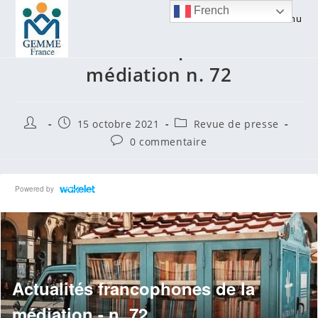
Skip
French
Menu
to
Actualités francophones de la
content
médiation n. 72
Auteur/autrice
Publication
Post
15 octobre 2021
Revue de presse
de
publiée :
category:
Commentaires
0 commentaire
la
de
publication :
la
publication :