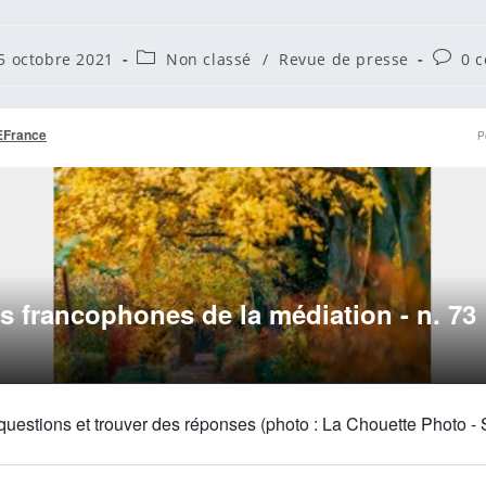
ice
cation
Post
Comme
5 octobre 2021
Non classé
/
Revue de presse
0 
ée :
category:
de
la
:
publica