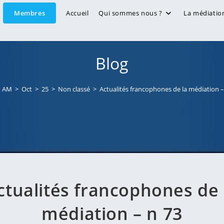
Membres
Accueil
Qui sommes nous ?
La médiatio
Blog
AM
>
Oct
>
25
>
Non classé
>
Actualités francophones de la médiation –
ctualités francophones de 
médiation – n 73