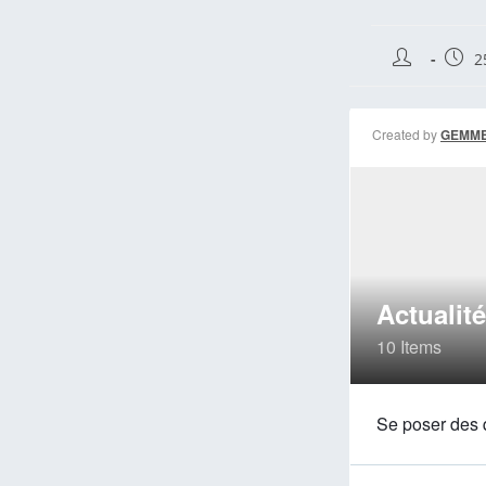
Auteur/autr
Publi
2
de
publi
la
publication 