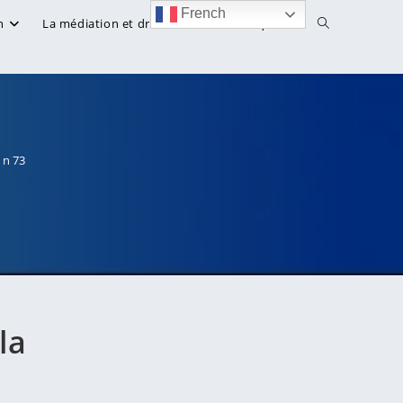
French
Toggle
n
La médiation et droit
Bibliothèque
website
search
 n 73
la