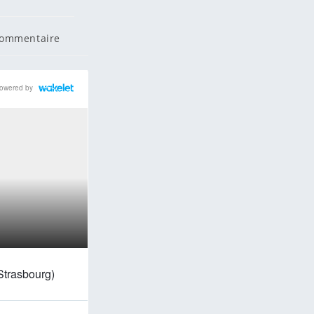
ntaires
commentaire
tion :