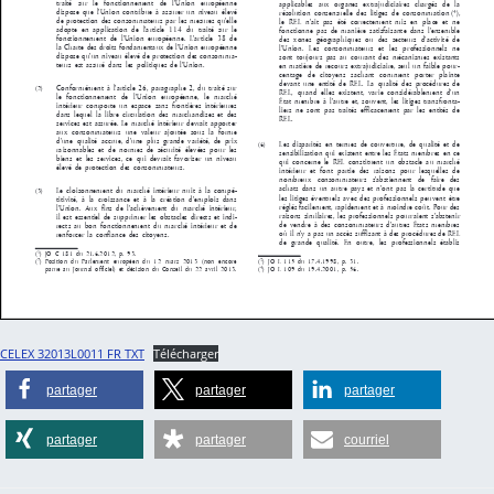
CELEX 32013L0011 FR TXT
Télécharger
partager
partager
partager
partager
partager
courriel