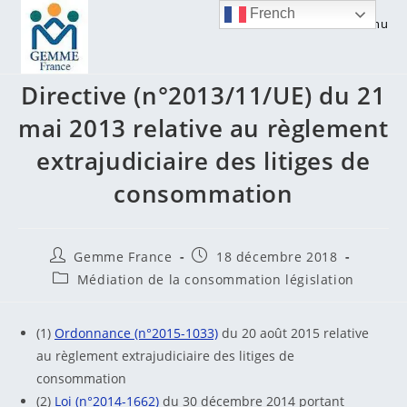
Skip
French
Menu
to
La mise en oeuvre de la
content
Directive (n°2013/11/UE) du 21
mai 2013 relative au règlement
extrajudiciaire des litiges de
consommation
Auteur/autrice
Publication
Gemme France
18 décembre 2018
de
publiée :
Post
Médiation de la consommation législation
la
category:
publication :
(1)
Ordonnance (n°2015-1033)
du 20 août 2015 relative
au règlement extrajudiciaire des litiges de
consommation
(2)
Loi (n°2014-1662)
du 30 décembre 2014 portant