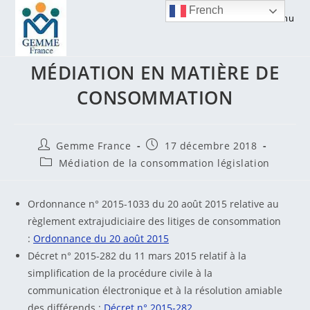
Skip
French
Menu
to
LES TEXTES RELATIFS A LA
content
MÉDIATION EN MATIÈRE DE
CONSOMMATION
Auteur/autrice
Publication
Gemme France
17 décembre 2018
de
publiée :
Post
Médiation de la consommation législation
la
category:
publication :
Ordonnance n° 2015-1033 du 20 août 2015 relative au
règlement extrajudiciaire des litiges de consommation
:
Ordonnance du 20 août 2015
Décret n° 2015-282 du 11 mars 2015 relatif à la
simplification de la procédure civile à la
communication électronique et à la résolution amiable
des différends :
Décret n° 2015-282