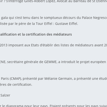
r ? s’interroge Gilles-Robert Lopez, Avocat au Barreau de St Etien
e gala qui s’est tenu dans le somptueux décours du Palace Negresco
ée par le père de la Tour Eiffel : Gustave Eiffel.
alification et la certification des médiateurs
13 imposant aux Etats d’établir des listes de médiateurs avant 201
ENE, secrétaire générale de GEMME, a introduit le projet européen
Paris (CMAP), présenté par Mélanie Germain, a présenté une étude
res de certification.
 Salzer
 le diaporama pour leur pays. Etaient présents pour les pays suiva