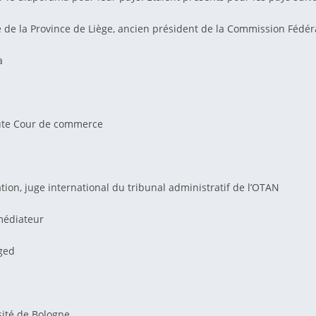
e de la Province de Liège, ancien président de la Commission Fédér
a
aute Cour de commerce
tion, juge international du tribunal administratif de l’OTAN
médiateur
eged
rsité de Bologne