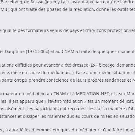
Barcelone), de Suisse (Jeremy Lack, avocat aux barreaux de Londre
(IMI) ) qui ont traité des phases de la médiation, donné les outils 
ualité des formateurs venus de pays et d’horizons professionnels dif
aris-Dauphine (1974-2004) et au CNAM a traité de quelques moments
tuations difficiles pour avancer a été dressée (Ex : blocage, demande
onie, mise en cause du médiateur…). Face à une même situation, il
cipants ont pu prendre conscience de leurs propres tendances et r
 formateur en médiation au CNAM et à MEDIATION-NET, et Jean-Marc
bles. Il est apparu que « l’avant-médiation » est un moment délicat.
s aisément. Les participants ont reçu des clés sur la manière d’abor
résistances et dissiper les malentendus au cours de mises en situati
a abordé les dilemmes éthiques du médiateur : Que faire lorsque l