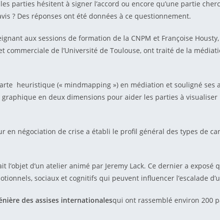
 les parties hésitent à signer l’accord ou encore qu’une partie che
on avis ? Des réponses ont été données à ce questionnement.
 enseignant aux sessions de formation de la CNPM et Françoise Hous
t commerciale de l’Université de Toulouse, ont traité de la médiatio
carte heuristique (« mindmapping ») en médiation et souligné ses a
 graphique en deux dimensions pour aider les parties à visualiser
 en négociation de crise a établi le profil général des types de ca
fait l’objet d’un atelier animé par Jeremy Lack. Ce dernier a expos
ionnels, sociaux et cognitifs qui peuvent influencer l’escalade d’u
plénière des assises internationales
qui ont rassemblé environ 200 p