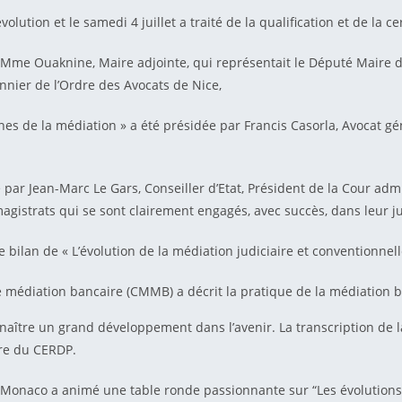
lution et le samedi 4 juillet a traité de la qualification et de la c
r Mme Ouaknine, Maire adjointe, qui représentait le Député Maire d
nnier de l’Ordre des Avocats de Nice,
s de la médiation » a été présidée par Francis Casorla, Avocat géné
 par Jean-Marc Le Gars, Conseiller d’Etat, Président de la Cour adm
gistrats qui se sont clairement engagés, avec succès, dans leur jur
 le bilan de « L’évolution de la médiation judiciaire et conventionnel
 médiation bancaire (CMMB) a décrit la pratique de la médiation 
aître un grand développement dans l’avenir. La transcription de la
bre du CERDP.
 Monaco a animé une table ronde passionnante sur “Les évolutions 