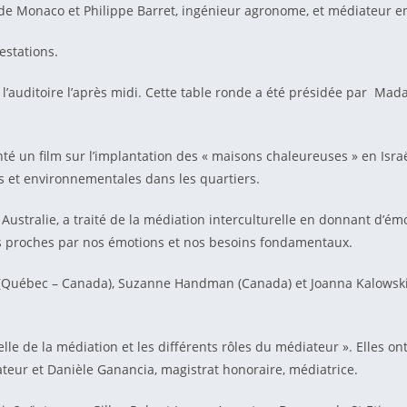
 de Monaco et Philippe Barret, ingénieur agronome, et médiateur 
estations.
é l’auditoire l’après midi. Cette table ronde a été présidée par M
é un film sur l’implantation des « maisons chaleureuses » en Israël
les et environnementales dans les quartiers.
 Australie, a traité de la médiation interculturelle en donnant d’
s proches par nos émotions et nos besoins fondamentaux.
al (Québec – Canada), Suzanne Handman (Canada) et Joanna Kalowski 
ielle de la médiation et les différents rôles du médiateur ». Elles 
teur et Danièle Ganancia, magistrat honoraire, médiatrice.