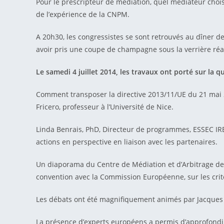
Pour le prescripteur de médiation, quel médiateur choisi
de l’expérience de la CNPM.
A 20h30, les congressistes se sont retrouvés au dîner d
avoir pris une coupe de champagne sous la verrière réalis
Le samedi 4 juillet 2014, les travaux ont porté sur la qu
Comment transposer la directive 2013/11/UE du 21 mai 20
Fricero, professeur à l’Université de Nice.
Linda Benrais, PhD, Directeur de programmes, ESSEC IR
actions en perspective en liaison avec les partenaires.
Un diaporama du Centre de Médiation et d’Arbitrage de 
convention avec la Commission Européenne, sur les critè
Les débats ont été magnifiquement animés par Jacques
La présence d’experts européens a permis d’approfondir