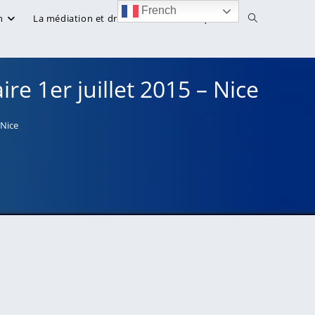
French
Toggle
n
La médiation et droit
Bibliothèque
website
re 1er juillet 2015 – Nice
search
 Nice