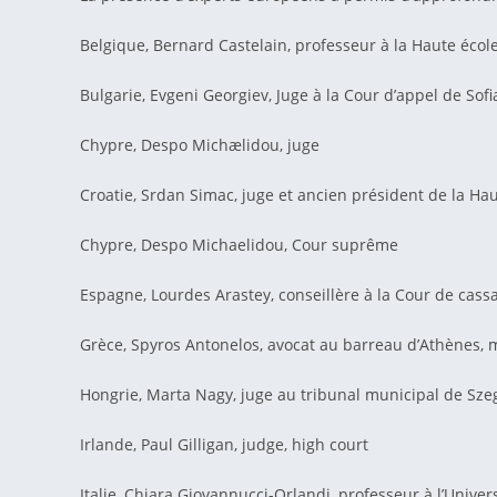
Belgique, Bernard Castelain, professeur à la Haute écol
Bulgarie, Evgeni Georgiev, Juge à la Cour d’appel de Sofi
Chypre, Despo Michælidou, juge
Croatie, Srdan Simac, juge et ancien président de la H
Chypre, Despo Michaelidou, Cour suprême
Espagne, Lourdes Arastey, conseillère à la Cour de cassa
Grèce, Spyros Antonelos, avocat au barreau d’Athènes, 
Hongrie, Marta Nagy, juge au tribunal municipal de Sz
Irlande, Paul Gilligan, judge, high court
Italie, Chiara Giovannucci-Orlandi, professeur à l’Unive