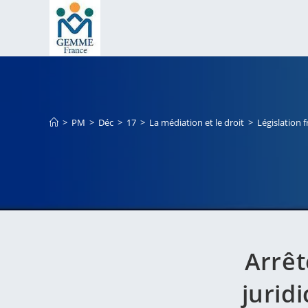
Skip
to
content
>
PM
>
Déc
>
17
>
La médiation et le droit
>
Législation 
Arrêt
jurid