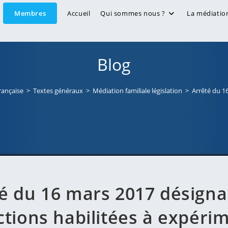
Membres
Accueil
Qui sommes nous ?
La médiatio
Blog
française
>
Textes généraux
>
Médiation familiale législation
>
Arrêté du 16
é du 16 mars 2017 désigna
ictions habilitées à expéri