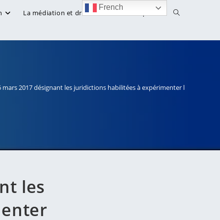
French
Toggle
n
La médiation et droit
Bibliothèque
website
search
 mars 2017 désignant les juridictions habilitées à expérimenter la tentative d
nt les
menter