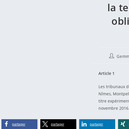
la t
obl
Auteur/au
Gemm
de
la
publicati
Article 1
Les tribunaux d
Nîmes, Montpell
titre expériment
novembre 2016
partager
partager
partager