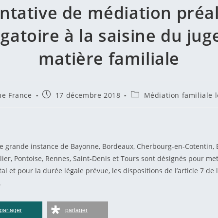
entative de médiation préa
igatoire à la saisine du jug
matière familiale
trice
Publication
Post
e France
17 décembre 2018
Médiation familiale l
publiée :
category:
on :
e grande instance de Bayonne, Bordeaux, Cherbourg-en-Cotentin, E
ier, Pontoise, Rennes, Saint-Denis et Tours sont désignés pour me
al et pour la durée légale prévue, les dispositions de l’article 7 de l
.
partager
partager