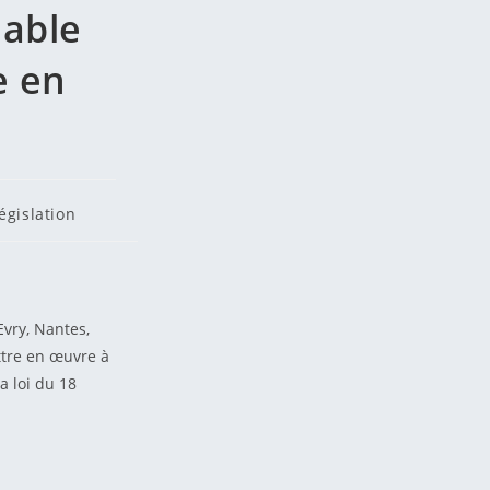
lable
e en
égislation
vry, Nantes,
ttre en œuvre à
a loi du 18