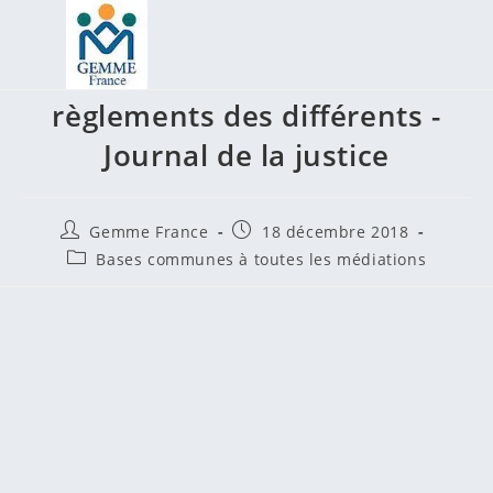
Skip
to
Les modes alternatifs de
content
règlements des différents -
Journal de la justice
Auteur/autrice
Publication
Gemme France
18 décembre 2018
de
publiée :
Post
Bases communes à toutes les médiations
la
category:
publication :