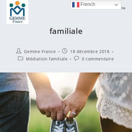
Skip
French
Menu
to
Combien coûte une médiation
content
familiale
Auteur/autrice
Publication
Gemme France
18 décembre 2018
de
publiée :
Post
Commentaires
Médiation familiale
0 commentaire
la
category:
de
publication :
la
publication :