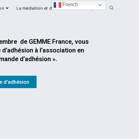
French
on
La médiation et droit
Bibliothèque
 membre de GEMME France, vous
d’adhésion à l’association en
emande d’adhésion ».
 d'adhésion