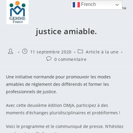
Skip
French
Menu
to
Octobre 2020, mois de la
content
justice amiable.
Auteur/autrice
Publication
Post
11 septembre 2020
Article à la une
de
publiée :
category:
Commentaires
0 commentaire
la
de
publication :
la
publication :
Une initiative normande pour promouvoir les modes
amiables de règlement des différends et former les
professionnels de justice.
Avec cette deuxième édition OMJA, participez à des
moments d'échanges pluridisciplinaires et protéiformes !
Voici le programme et le communiqué de presse. N'hésitez