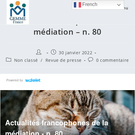
Skip
French
Menu
to
Actualités francophones de la
content
médiation – n. 80
Auteur/autrice
Publication
30 janvier 2022
de
publiée :
Post
Commentaires
Non classé
/
Revue de presse
0 commentaire
la
category:
de
publication :
la
publication :