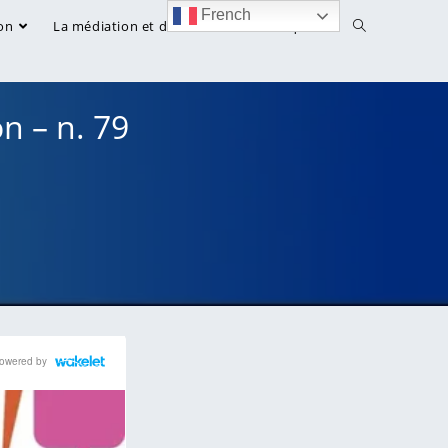
French
on
La médiation et droit
Bibliothèque
n – n. 79