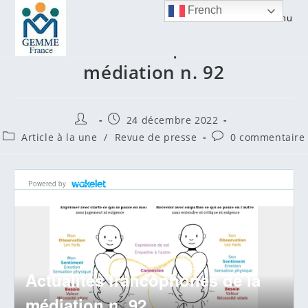
Skip
French
Menu
to
Actualités francophones de la
content
médiation n. 92
Auteur/autrice
Publication
24 décembre 2022
de
publiée :
Post
Commentaires
Article à la une
/
Revue de presse
0 commentaire
la
category:
de
publication :
la
publication :