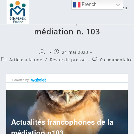
Skip
French
Menu
to
Actualités francophones de la
content
médiation n. 103
Auteur/autrice
Publication
24 mai 2023
de
publiée :
Post
Commentaires
Article à la une
/
Revue de presse
0 commentaire
la
category:
de
publication :
la
publication :