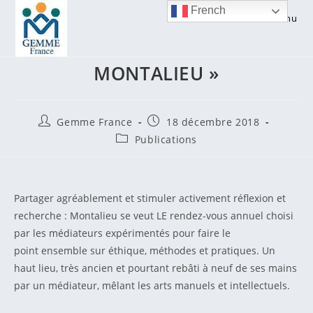
Skip
French
Menu
to
Publication: « Les cahiers du
content
MONTALIEU »
Auteur/autrice
Publication
Gemme France
18 décembre 2018
de
publiée :
Post
Publications
la
category:
publication :
Partager agréablement et stimuler activement réflexion et
recherche : Montalieu se veut LE rendez-vous annuel choisi
par les médiateurs expérimentés pour faire le
point ensemble sur éthique, méthodes et pratiques. Un
haut lieu, très ancien et pourtant rebâti à neuf de ses mains
par un médiateur, mêlant les arts manuels et intellectuels.