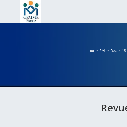
Skip
to
content
>
PM
>
Déc
>
18
Revue