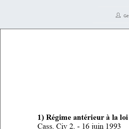
Auteur
Ge
de
la
public