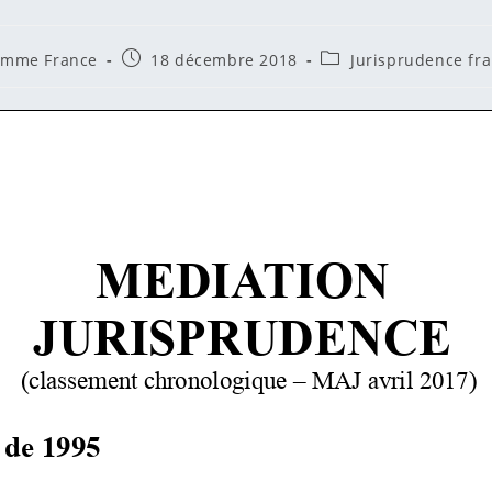
/autrice
Publication
Post
mme France
18 décembre 2018
Jurisprudence fr
publiée :
category:
ation :