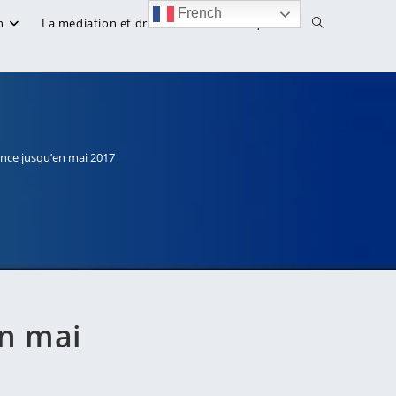
French
Toggle
n
La médiation et droit
Bibliothèque
website
search
nce jusqu’en mai 2017
en mai