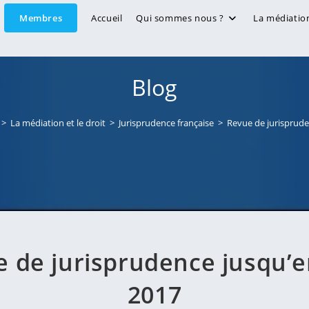
Membres
Accueil
Qui sommes nous ?
La médiatio
Blog
>
La médiation et le droit
>
Jurisprudence française
>
Revue de jurisprude
 de jurisprudence jusqu’
2017