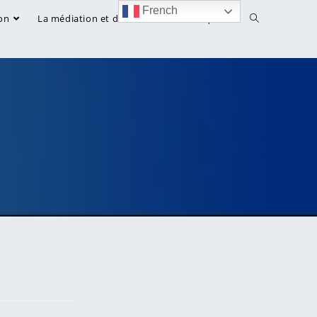
French
on
La médiation et droit
Bibliothèque