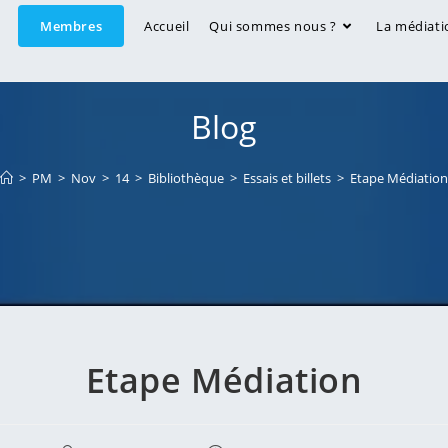
Membres
Accueil
Qui sommes nous ?
La médiati
Blog
>
PM
>
Nov
>
14
>
Bibliothèque
>
Essais et billets
>
Etape Médiation
Etape Médiation