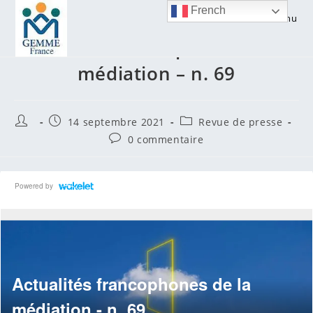
Skip
French
Menu
to
Actualités francophones de la
content
médiation – n. 69
Auteur/autrice
Publication
Post
14 septembre 2021
Revue de presse
de
publiée :
category:
Commentaires
0 commentaire
la
de
publication :
la
publication :