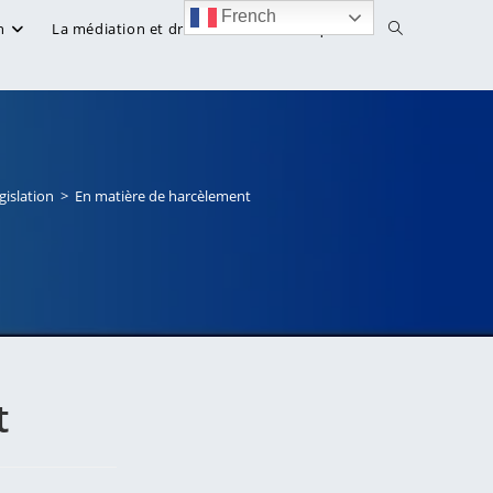
French
Toggle
n
La médiation et droit
Bibliothèque
website
search
gislation
>
En matière de harcèlement
t