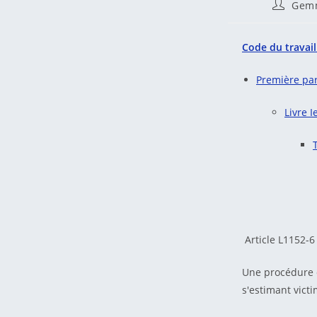
Auteur/a
Gem
de
la
publicati
Code du
travail
Première part
Livre I
Article L1152-
Une procédure d
s'estimant vict