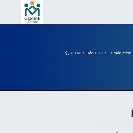
Skip
to
content
>
PM
>
Déc
>
17
>
La médiation e