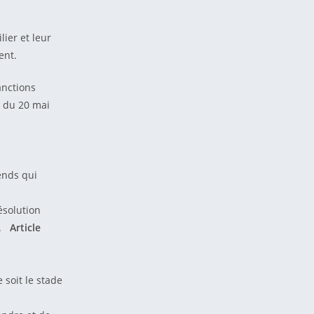
lier et leur
ent.
anctions
t du 20 mai
ends qui
ésolution
es.
Article
 soit le stade