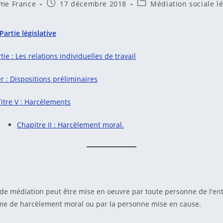
utrice
Publication
Post
me France
17 décembre 2018
Médiation sociale lé
publiée :
category:
on :
Partie
législative
ie : Les relations individuelles de travail
er : Dispositions préliminaires
Titre V : Harcèlements
Chapitre II : Harcèlement moral.
6
e médiation peut être mise en oeuvre par toute personne de l'ent
ime de harcèlement moral ou par la personne mise en cause.