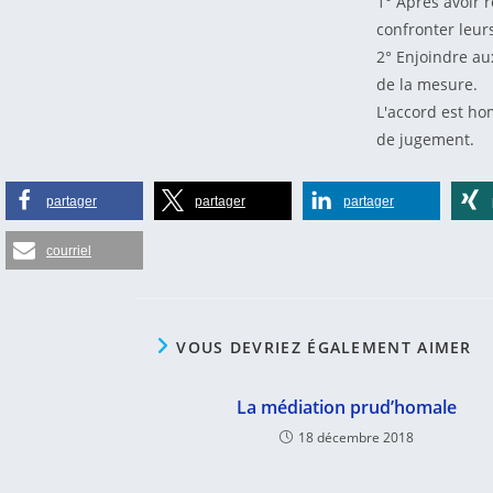
1° Après avoir r
confronter leur
2° Enjoindre au
de la mesure.
L'accord est hom
de jugement.
partager
partager
partager
courriel
VOUS DEVRIEZ ÉGALEMENT AIMER
La médiation prud’homale
18 décembre 2018