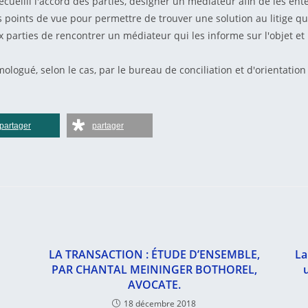
ecueilli l'accord des parties, désigner un médiateur afin de les ent
s points de vue pour permettre de trouver une solution au litige qu
x parties de rencontrer un médiateur qui les informe sur l'objet e
ologué, selon le cas, par le bureau de conciliation et d'orientatio
partager
partager
LA TRANSACTION : ÉTUDE D’ENSEMBLE,
La
PAR CHANTAL MEININGER BOTHOREL,
AVOCATE.
18 décembre 2018