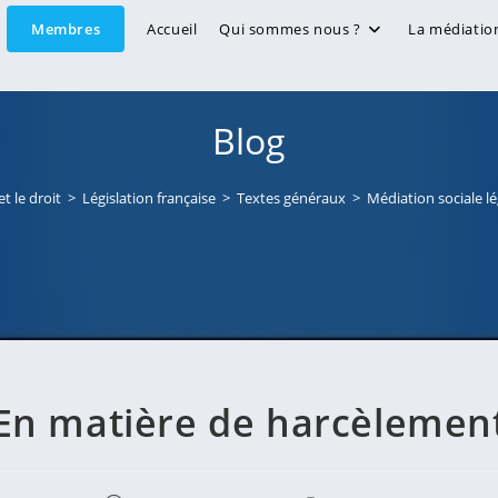
Membres
Accueil
Qui sommes nous ?
La médiatio
Blog
t le droit
>
Législation française
>
Textes généraux
>
Médiation sociale lé
En matière de harcèlemen