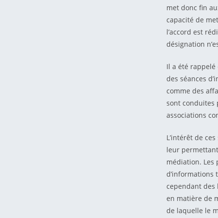
met donc fin au
capacité de met
l’accord est ré
désignation n’e
Il a été rappel
des séances d’i
comme des affai
sont conduites 
associations co
L’intérêt de ce
leur permettant
médiation. Les 
d’informations 
cependant des l
en matière de m
de laquelle le 