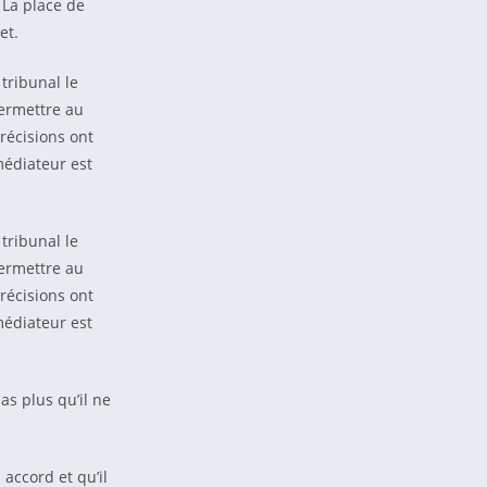
 La place de
et.
tribunal le
ermettre au
récisions ont
médiateur est
tribunal le
ermettre au
récisions ont
médiateur est
as plus qu’il ne
 accord et qu’il