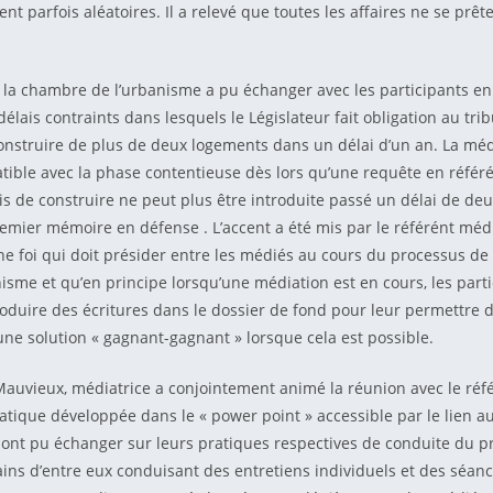
nt parfois aléatoires. Il a relevé que toutes les affaires ne se prê
 la chambre de l’urbanisme a pu échanger avec les participants e
 délais contraints dans lesquels le Législateur fait obligation au tri
onstruire de plus de deux logements dans un délai d’un an. La méd
tible avec la phase contentieuse dès lors qu’une requête en référ
s de construire ne peut plus être introduite passé un délai de deu
emier mémoire en défense . L’accent a été mis par le référént médi
e foi qui doit présider entre les médiés au cours du processus de
isme et qu’en principe lorsqu’une médiation est en cours, les part
roduire des écritures dans le dossier de fond pour leur permettre d
ne solution « gagnant-gagnant » lorsque cela est possible.
uvieux, médiatrice a conjointement animé la réunion avec le réf
tique développée dans le « power point » accessible par le lien a
ont pu échanger sur leurs pratiques respectives de conduite du p
ains d’entre eux conduisant des entretiens individuels et des séan