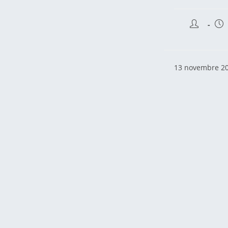
Auteur/au
Pub
de
pub
la
publicatio
13 novembre 2