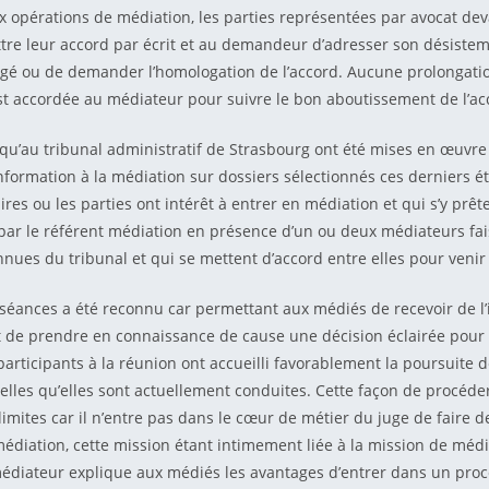
x opérations de médiation, les parties représentées par avocat dev
tre leur accord par écrit et au demandeur d’adresser son désiste
digé ou de demander l’homologation de l’accord. Aucune prolongati
st accordée au médiateur pour suivre le bon aboutissement de l’ac
é qu’au tribunal administratif de Strasbourg ont été mises en œuvr
nformation à la médiation sur dossiers sélectionnés ces derniers é
res ou les parties ont intérêt à entrer en médiation et qui s’y prêt
par le référent médiation en présence d’un ou deux médiateurs fai
nnues du tribunal et qui se mettent d’accord entre elles pour venir 
s séances a été reconnu car permettant aux médiés de recevoir de l
 de prendre en connaissance de cause une décision éclairée pour 
participants à la réunion ont accueilli favorablement la poursuite 
telles qu’elles sont actuellement conduites. Cette façon de procéde
imites car il n’entre pas dans le cœur de métier du juge de faire de
édiation, cette mission étant intimement liée à la mission de méd
médiateur explique aux médiés les avantages d’entrer dans un pr