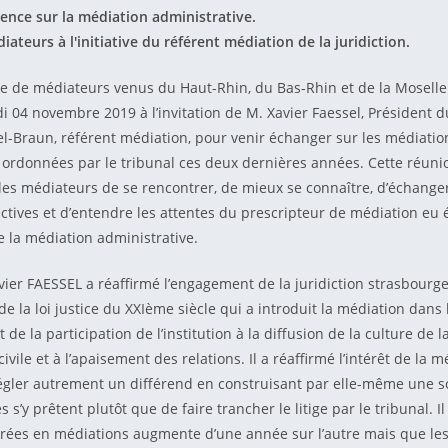
ence sur la médiation administrative.
ateurs à l'initiative du référent médiation de la juridiction.
e de médiateurs venus du Haut-Rhin, du Bas-Rhin et de la Mosell
di 04 novembre 2019 à l’invitation de M. Xavier Faessel, Président d
el-Braun, référent médiation, pour venir échanger sur les médiatio
 ordonnées par le tribunal ces deux dernières années. Cette réuni
 les médiateurs de se rencontrer, de mieux se connaître, d’échanger
ctives et d’entendre les attentes du prescripteur de médiation eu
e la médiation administrative.
vier FAESSEL a réaffirmé l’engagement de la juridiction strasbourge
e la loi justice du XXIème siècle qui a introduit la médiation dans
t de la participation de l’institution à la diffusion de la culture de 
civile et à l’apaisement des relations. Il a réaffirmé l’intérêt de la 
régler autrement un différend en construisant par elle-même une s
s s’y prêtent plutôt que de faire trancher le litige par le tribunal. I
rées en médiations augmente d’une année sur l’autre mais que les