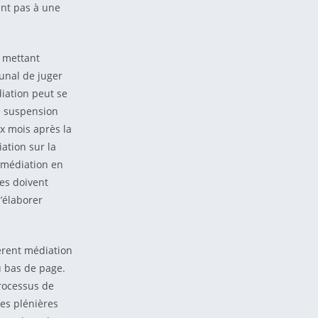
tent pas à une
n mettant
bunal de juger
iation peut se
é suspension
x mois après la
ation sur la
 médiation en
ies doivent
’élaborer
érent médiation
u bas de page.
rocessus de
ces plénières