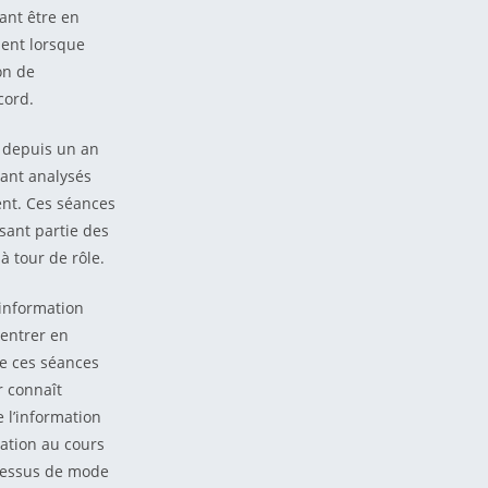
ant être en
ment lorsque
on de
cord.
e depuis un an
tant analysés
ent. Ces séances
sant partie des
à tour de rôle.
’information
entrer en
de ces séances
r connaît
 l’information
iation au cours
ocessus de mode