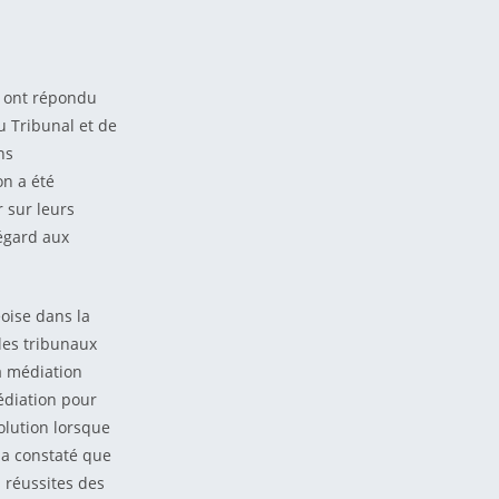
e ont répondu
u Tribunal et de
ns
on a été
 sur leurs
 égard aux
oise dans la
 les tribunaux
la médiation
médiation pour
olution lorsque
l a constaté que
 réussites des