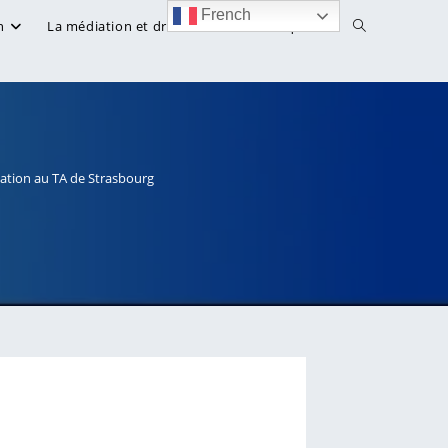
French
Toggle
n
La médiation et droit
Bibliothèque
website
search
iation au TA de Strasbourg