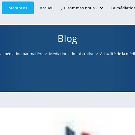
Membres
Accueil
Qui sommes nous ?
La médiatio
Blog
La médiation par matière
>
Médiation administrative
>
Actualité de la méd