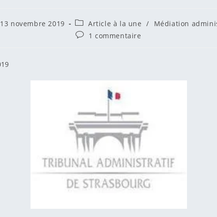
trice
lication
Post
13 novembre 2019
Article à la une
/
Médiation adminis
liée :
category:
Commentaires
1 commentaire
de
n :
la
publication :
019