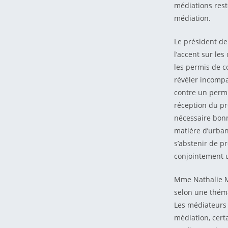
médiations reste
médiation.
Le président de
l’accent sur les
les permis de c
révéler incompa
contre un permi
réception du pr
nécessaire bonn
matière d’urban
s’abstenir de p
conjointement u
Mme Nathalie Ma
selon une théma
Les médiateurs 
médiation, cert