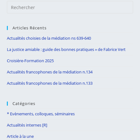
Pre
Es
to
Articles Récents
clo
the
Actualités choisies de la médiation ns 639-640
sea
La justice amiable : guide des bonnes pratiques » de Fabrice Vert
pan
Croisière-Formation 2025
Actualités francophones de la médiation n.134
Actualités francophones de la médiation n.133
Catégories
* Evènements, colloques, séminaires
Actualités internes [R]
Article à la une