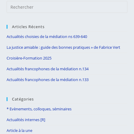
Pre
Es
to
Articles Récents
clo
the
Actualités choisies de la médiation ns 639-640
sea
La justice amiable : guide des bonnes pratiques » de Fabrice Vert
pan
Croisière-Formation 2025
Actualités francophones de la médiation n.134
Actualités francophones de la médiation n.133
Catégories
* Evènements, colloques, séminaires
Actualités internes [R]
Article à la une