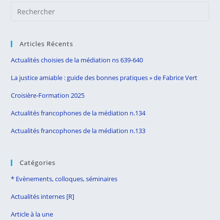
Pre
Es
to
Articles Récents
clo
the
Actualités choisies de la médiation ns 639-640
sea
La justice amiable : guide des bonnes pratiques » de Fabrice Vert
pan
Croisière-Formation 2025
Actualités francophones de la médiation n.134
Actualités francophones de la médiation n.133
Catégories
* Evènements, colloques, séminaires
Actualités internes [R]
Article à la une