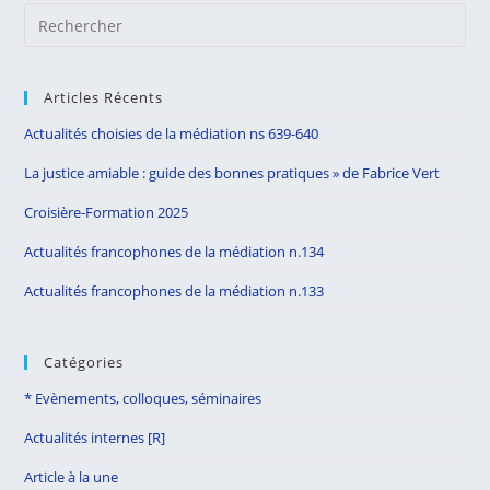
Pre
Es
to
Articles Récents
clo
the
Actualités choisies de la médiation ns 639-640
sea
La justice amiable : guide des bonnes pratiques » de Fabrice Vert
pan
Croisière-Formation 2025
Actualités francophones de la médiation n.134
Actualités francophones de la médiation n.133
Catégories
* Evènements, colloques, séminaires
Actualités internes [R]
Article à la une