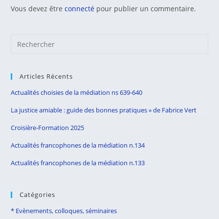
Vous devez être
connecté
pour publier un commentaire.
Pre
Es
to
Articles Récents
clo
the
Actualités choisies de la médiation ns 639-640
sea
La justice amiable : guide des bonnes pratiques » de Fabrice Vert
pan
Croisière-Formation 2025
Actualités francophones de la médiation n.134
Actualités francophones de la médiation n.133
Catégories
* Evènements, colloques, séminaires