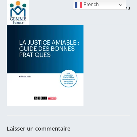
Skip
French
Menu
to
content
Laisser un commentaire