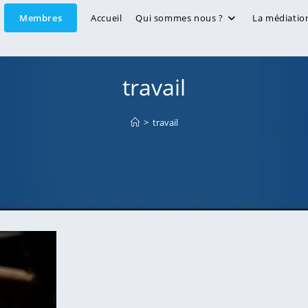
Membres
Accueil
Qui sommes nous ?
La médiatio
travail
>
travail