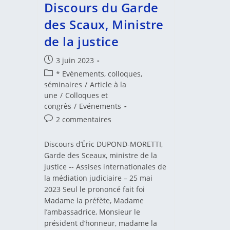
Discours du Garde
des Scaux, Ministre
de la justice
Publication
3 juin 2023
publiée :
Post
* Evènements, colloques,
category:
séminaires
/
Article à la
une
/
Colloques et
congrès
/
Evénements
Commentaires
2 commentaires
de
la
Discours d’Éric DUPOND-MORETTI,
publication :
Garde des Sceaux, ministre de la
justice -- Assises internationales de
la médiation judiciaire – 25 mai
2023 Seul le prononcé fait foi
Madame la préfète, Madame
l’ambassadrice, Monsieur le
président d’honneur, madame la