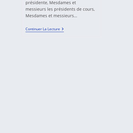
présidente, Mesdames et
messieurs les présidents de cours,
Mesdames et messieurs…
IXes
Continuer La Lecture
Assises
Internationales
De
La
Médiation
–
Discours
Du
Garde
Des
Scaux,
Ministre
De
La
Justice