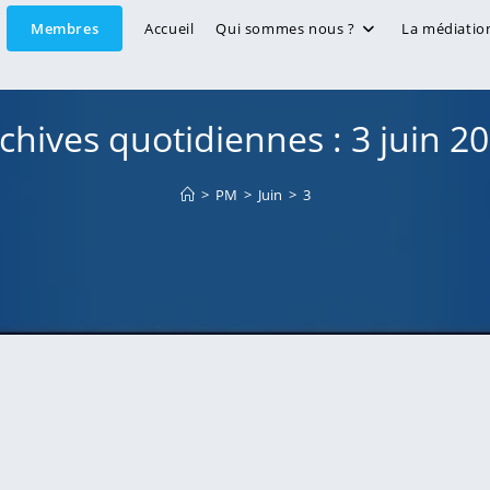
Membres
Accueil
Qui sommes nous ?
La médiatio
chives quotidiennes : 3 juin 2
>
PM
>
Juin
>
3