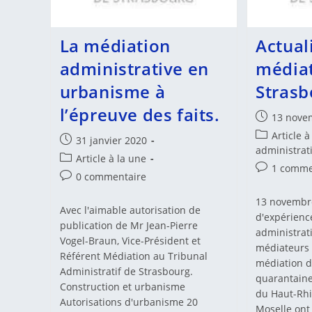
La médiation
Actual
administrative en
médiat
urbanisme à
Strasb
l’épreuve des faits.
Publication
13 nove
publiée :
Post
Article à
Publication
31 janvier 2020
category:
administrat
publiée :
Post
Article à la une
Commentair
1 comme
category:
Commentaires
0 commentaire
de
de
la
13 novembr
la
Avec l'aimable autorisation de
publication 
d'expérienc
publication :
publication de Mr Jean-Pierre
administrat
Vogel-Braun, Vice-Président et
médiateurs à
Référent Médiation au Tribunal
médiation de
Administratif de Strasbourg.
quarantain
Construction et urbanisme
du Haut-Rhi
Autorisations d'urbanisme 20
Moselle ont