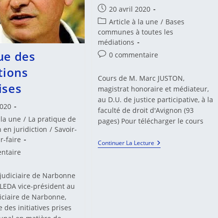
Publication
20 avril 2020
publiée :
Post
Article à la une
/
Bases
category:
communes à toutes les
médiations
ue des
Commentaires
0 commentaire
de
tions
la
Cours de M. Marc JUSTON,
publication :
ises
magistrat honoraire et médiateur,
au D.U. de justice participative, à la
2020
faculté de droit d'Avignon (93
 la une
/
La pratique de
pages) Pour télécharger le cours
 en juridiction
/
Savoir-
r-faire
Médiation
Continuer La Lecture
:
es
ntaire
De
La
Théorie
 judiciaire de Narbonne
À
:
LEDA vice-président au
La
diciaire de Narbonne,
Pratique
des initiatives prises