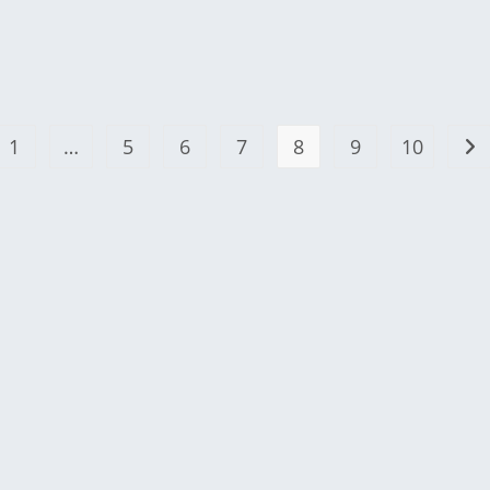
1
…
5
6
7
8
9
10
the previous page
All