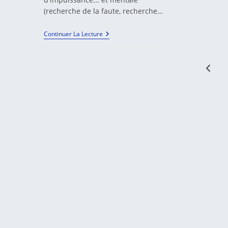
(recherche de la faute, recherche…
Médiation
Continuer La Lecture
Et
Méditation,
Le
Cercle
Go to 
Vertueux.