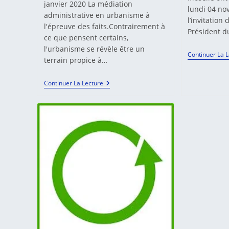
janvier 2020 La médiation
lundi 04 no
administrative en urbanisme à
l’invitation
l'épreuve des faits.Contrairement à
Président 
ce que pensent certains,
l'urbanisme se révèle être un
Continuer La 
terrain propice à…
La
Continuer La Lecture
Médiation
Administrative
En
Urbanisme
À
L’épreuve
Des
Faits.