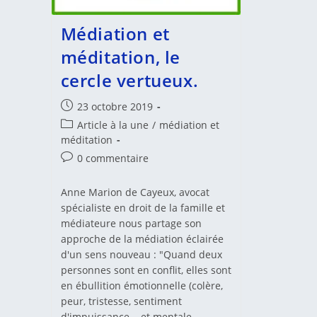
Médiation et
méditation, le
cercle vertueux.
Publication
23 octobre 2019
publiée :
Post
Article à la une
/
médiation et
category:
méditation
Commentaires
0 commentaire
de
la
Anne Marion de Cayeux, avocat
publication :
spécialiste en droit de la famille et
médiateure nous partage son
approche de la médiation éclairée
d'un sens nouveau : "Quand deux
personnes sont en conflit, elles sont
en ébullition émotionnelle (colère,
peur, tristesse, sentiment
d'impuissance... et mentale