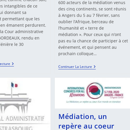
la
600 acteurs de la médiation venus
es intangibles de ce
publication :
des cinq continents, se sont réunis
lui donnant sa
à Angers du 5 au 7 février, sans
et permettant que les
oublier l’Afrique, berceau de
 en émanent perdurent.
l’humanité et « terre de
 la Cour administrative
médiation ». Pour ceux qui n’ont
 BORDEAUX, rendu en
pas eu la chance de participer à cet
lénière le 30
événement, et qui pensent au
prochain colloque…
Peut-
Lecture
«
Continuer La Lecture
On
La
S’affranchir
Médiation,
Des
Un
Principes
Repère
De
Au
La
Cœur
Médiation
D’un
?
Monde
En
Transition
Médiation, un
»
repère au coeur