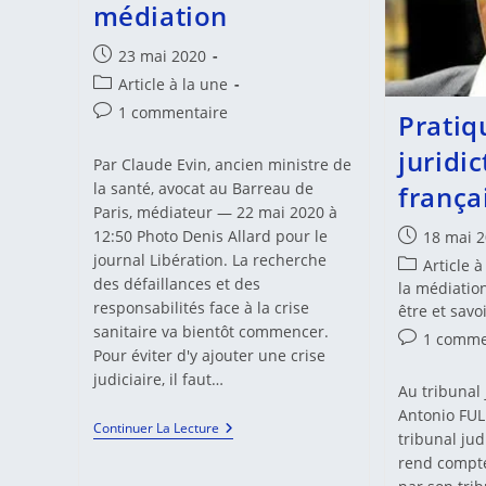
médiation
Publication
23 mai 2020
publiée :
Post
Article à la une
category:
Commentaires
1 commentaire
Pratiq
de
juridic
la
Par Claude Evin, ancien ministre de
publication :
la santé, avocat au Barreau de
frança
Paris, médiateur — 22 mai 2020 à
12:50 Photo Denis Allard pour le
Publication
18 mai 
publiée :
journal Libération. La recherche
Post
Article à
des défaillances et des
category:
la médiation
responsabilités face à la crise
être et savoi
sanitaire va bientôt commencer.
Commentair
1 comme
Pour éviter d'y ajouter une crise
de
judiciaire, il faut…
la
Au tribunal
publication 
Antonio FUL
TRIBUNE
Continuer La Lecture
tribunal ju
Justice
:
rend compte 
Après