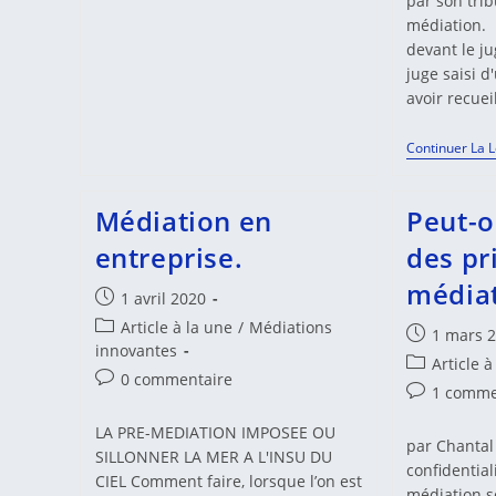
par son tri
La
médiation. 
Crise,
Préférons
devant le ju
La
juge saisi d
Médiation
avoir recuei
Continuer La 
Médiation en
Peut-o
entreprise.
des pr
médiat
Publication
1 avril 2020
publiée :
Post
Article à la une
/
Médiations
Publication
1 mars 
category:
innovantes
publiée :
Post
Article à
Commentaires
0 commentaire
category:
Commentair
1 comme
de
de
la
LA PRE-MEDIATION IMPOSEE OU
la
par Chantal
publication :
SILLONNER LA MER A L'INSU DU
publication 
confidentiali
CIEL Comment faire, lorsque l’on est
médiation s