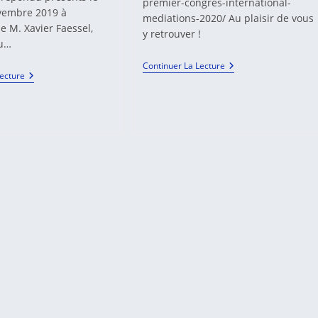
premier-congres-international-
vembre 2019 à
mediations-2020/ Au plaisir de vous
 de M. Xavier Faessel,
y retrouver !
du…
Médiation,
Continuer La Lecture
Actualité
Lecture
Un
De
Repère
La
Au
Médiation
Coeur
Au
D’un
TA
Monde
De
En
Strasbourg
Transition
!