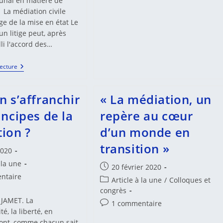
bunal en matière de
La médiation civile
ge de la mise en état Le
'un litige peut, après
lli l'accord des…
Pratique
Lecture
Des
Juridictions
Françaises
n s’affranchir
« La médiation, un
incipes de la
repère au cœur
ion ?
d’un monde en
transition »
2020
 la une
Publication
20 février 2020
es
ntaire
publiée :
Post
Article à la une
/
Colloques et
category:
congrès
 JAMET. La
Commentaires
1 commentaire
:
té, la liberté, en
de
ont, comme chacun sait,