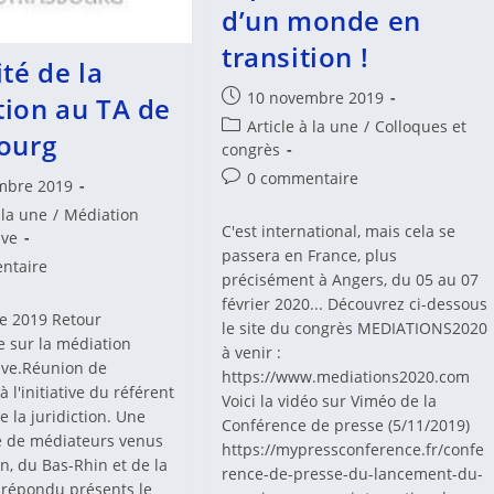
d’un monde en
transition !
ité de la
Publication
10 novembre 2019
ion au TA de
publiée :
Post
Article à la une
/
Colloques et
ourg
category:
congrès
Commentaires
0 commentaire
mbre 2019
de
 la une
/
Médiation
la
C'est international, mais cela se
ive
publication :
passera en France, plus
es
ntaire
précisément à Angers, du 05 au 07
février 2020... Découvrez ci-dessous
e 2019 Retour
le site du congrès MEDIATIONS2020
:
e sur la médiation
à venir :
ive.Réunion de
https://www.mediations2020.com
 l'initiative du référent
Voici la vidéo sur Viméo de la
 la juridiction. Une
Conférence de presse (5/11/2019)
e de médiateurs venus
https://mypressconference.fr/confe
n, du Bas-Rhin et de la
rence-de-presse-du-lancement-du-
 répondu présents le